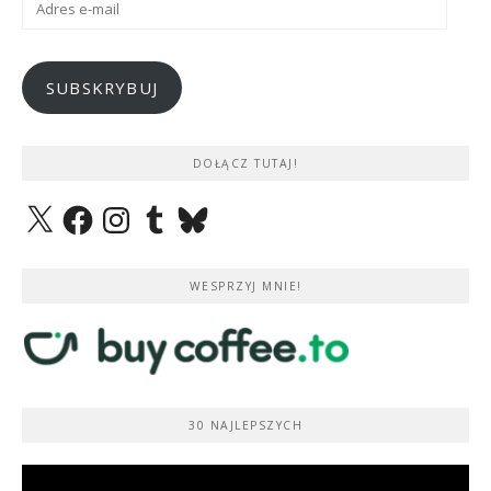
e-
mail
SUBSKRYBUJ
DOŁĄCZ TUTAJ!
X
Facebook
Instagram
Tumblr
Bluesky
WESPRZYJ MNIE!
30 NAJLEPSZYCH
Odtwarzacz