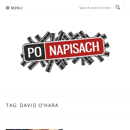
Skip
MENU
to
content
PO NAPISACH – KOMIKS –
KOMIKS – KSIĄŻKA – KINO
KSIĄŻKA – KINO
TAG:
DAVID O’HARA