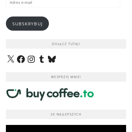
e-
mail
SUBSKRYBUJ
DOŁĄCZ TUTAJ!
X
Facebook
Instagram
Tumblr
Bluesky
WESPRZYJ MNIE!
30 NAJLEPSZYCH
Odtwarzacz