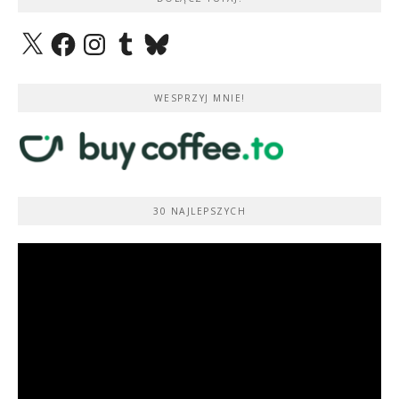
X
Facebook
Instagram
Tumblr
Bluesky
WESPRZYJ MNIE!
30 NAJLEPSZYCH
Odtwarzacz
video