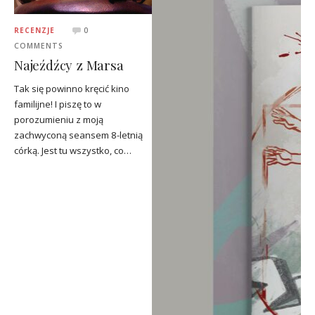
RECENZJE
0
COMMENTS
Najeźdźcy z Marsa
Tak się powinno kręcić kino
familijne! I piszę to w
porozumieniu z moją
zachwyconą seansem 8-letnią
córką. Jest tu wszystko, co…