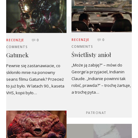
RECENZJE
0
RECENZJE
0
COMMENTS
COMMENTS
Świetlisty anioł
Gatunek
„Może ją zabiję?” – mówi do
Pewnie się zastanawiacie, co
George’a przyjaciel, Indianin
skłoniło mnie na ponowny
Claude. „Indianie powinni tak
seans filmu Gatunek? Przecież
robić, prawda?” – trochę żartuje,
to już było. W latach 90., kaseta
a trochę pyta…
VHS, kopii było…
PATRONAT