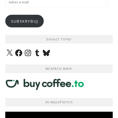
e-
mail
SUBSKRYBUJ
DOŁĄCZ TUTAJ!
X
Facebook
Instagram
Tumblr
Bluesky
WESPRZYJ MNIE!
30 NAJLEPSZYCH
Odtwarzacz