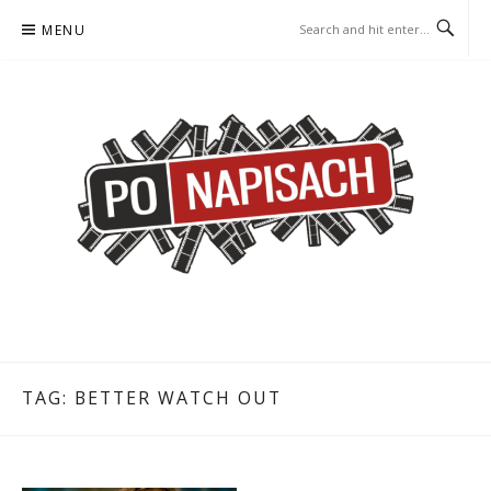
Skip
MENU
to
content
PO NAPISACH – KOMIKS –
KOMIKS – KSIĄŻKA – KINO
KSIĄŻKA – KINO
TAG:
BETTER WATCH OUT