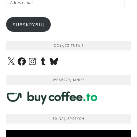
e-
mail
SUBSKRYBUJ
DOŁĄCZ TUTAJ!
X
Facebook
Instagram
Tumblr
Bluesky
WESPRZYJ MNIE!
30 NAJLEPSZYCH
Odtwarzacz