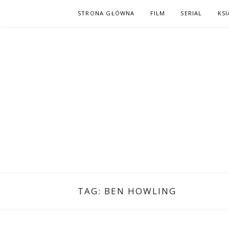
Skip
STRONA GŁÓWNA
FILM
SERIAL
KSI
to
content
PO NAPISAC
KOMIKS – KSIĄŻKA – KINO
TAG:
BEN HOWLING