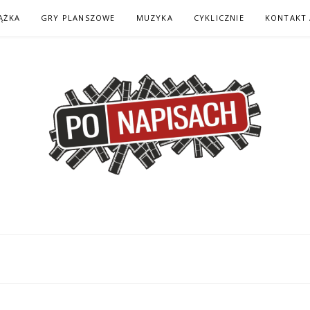
ĄŻKA
GRY PLANSZOWE
MUZYKA
CYKLICZNIE
KONTAKT 
H – KOMIKS – KSI