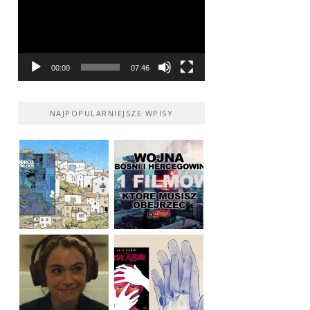
00:00
07:46
NAJPOPULARNIEJSZE WPISY