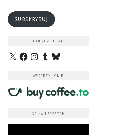
e-
mail
SUBSKRYBUJ
DOŁĄCZ TUTAJ!
X
Facebook
Instagram
Tumblr
Bluesky
WESPRZYJ MNIE!
30 NAJLEPSZYCH
Odtwarzacz
video