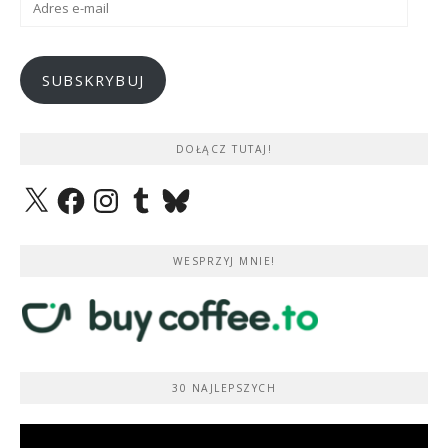
e-
mail
SUBSKRYBUJ
DOŁĄCZ TUTAJ!
X
Facebook
Instagram
Tumblr
Bluesky
WESPRZYJ MNIE!
30 NAJLEPSZYCH
Odtwarzacz