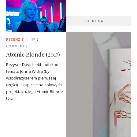
PATRONAT
RECENZJE
2
COMMENTS
Atomic Blonde (2017)
Reżyser David Leith odbił od
tematu Johna Wicka (był
współreżyserem pierwszej
części) i skupił się na solowych
projektach. Jego Atomic Blonde
to…