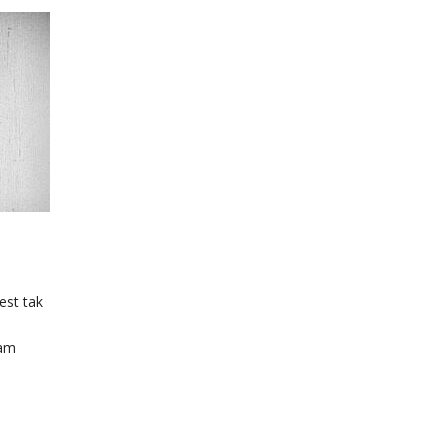
est tak
mam