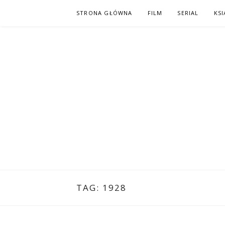
Skip
STRONA GŁÓWNA
FILM
SERIAL
KSI
to
content
PO NAPISAC
KOMIKS – KSIĄŻKA – KINO
TAG:
1928