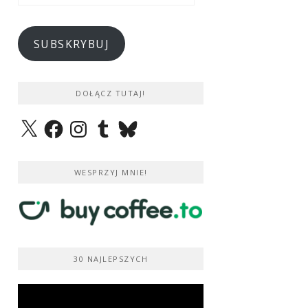
e-
mail
SUBSKRYBUJ
DOŁĄCZ TUTAJ!
X
Facebook
Instagram
Tumblr
Bluesky
WESPRZYJ MNIE!
30 NAJLEPSZYCH
Odtwarzacz
video