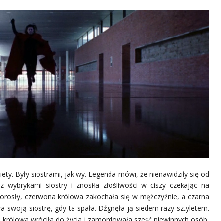
ety. Były siostrami, jak wy. Legenda mówi, że nienawidziły się od
z wybrykami siostry i znosiła złośliwości w ciszy czekając na
orosły, czerwona królowa zakochała się w mężczyźnie, a czarna
swoją siostrę, gdy ta spała. Dźgnęła ją siedem razy sztyletem.
 królowa wróciła do życia i zamordowała sześć niewinnych osób,