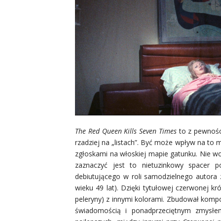
The Red Queen Kills Seven Times
to z pewnośc
rzadziej na „listach”. Być może wpływ na to 
zgłoskami na włoskiej mapie gatunku. Nie w
zaznaczyć jest to nietuzinkowy spacer p
debiutującego w roli samodzielnego autora
wieku 49 lat). Dzięki tytułowej czerwonej k
peleryny) z innymi kolorami. Zbudował komp
świadomością i ponadprzeciętnym zmysłem