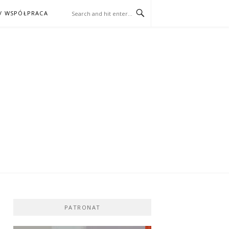
/ WSPÓŁPRACA
ĄŻKA – KINO
PATRONAT