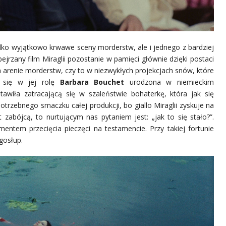
ylko wyjątkowo krwawe sceny morderstw, ale i jednego z bardziej
jrzany film Miraglii pozostanie w pamięci głównie dzięki postaci
a arenie morderstw, czy to w niezwykłych projekcjach snów, które
ca się w jej rolę
Barbara Bouchet
urodzona w niemieckim
stawiła zatracającą się w szaleństwie bohaterkę, która jak się
otrzebnego smaczku całej produkcji, bo giallo Miraglii zyskuje na
 zabójcą, to nurtującym nas pytaniem jest: „jak to się stało?”.
ntem przecięcia pieczęci na testamencie. Przy takiej fortunie
gosłup.