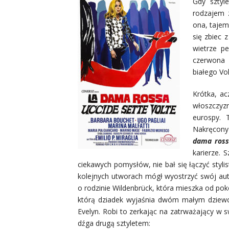
Gdy sztyl
rodzajem 
ona, tajem
się zbiec 
wietrze pe
czerwona 
białego Vol
Krótka, ac
włoszczyzn
eurospy. 
Nakręcony
dama ross
karierze. 
ciekawych pomysłów, nie bał się łączyć stylis
kolejnych utworach mógł wyostrzyć swój auto
o rodzinie Wildenbrück, która mieszka od po
którą dziadek wyjaśnia dwóm małym dziewcz
Evelyn. Robi to zerkając na zatrważający w 
dźga drugą sztyletem: