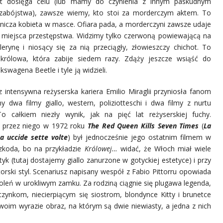
et dosięga celu (lub mamy do czynienia z innym paskudnym
zabójstwa), zawsze wiemy, kto stoi za morderczym aktem. To
nicza kobieta w masce. Ofiara pada, a morderczyni zawsze udaje
z miejsca przestępstwa. Widzimy tylko czerwoną powiewającą na
lerynę i niosący się za nią przeciągły, złowieszczy chichot. To
królowa, która zabije siedem razy. Zdąży jeszcze wsiąść do
kswagena Beetle i tyle ją widzieli.
z intensywna reżyserska kariera Emilio Miraglii przyniosła fanom
y dwa filmy giallo, western, poliziotteschi i dwa filmy z nurtu
To całkiem niezły wynik, jak na pięć lat reżyserskiej fuchy.
 przez niego w 1972 roku
The Red Queen Kills Seven Times
(
La
a uccide sette volte
) był jednocześnie jego ostatnim filmem w
Szkoda, bo na przykładzie
Królowej…
widać, że Włoch miał wiele
tyk (tutaj dostajemy giallo zanurzone w gotyckiej estetyce) i przy
rski styl. Scenariusz napisany wespół z Fabio Pittorru opowiada
koleń w urokliwym zamku. Za rodziną ciągnie się plugawa legenda,
ynkom, niecierpiącym się siostrom, blondynce Kitty i brunetce
swoim wyrazie obraz, na którym są dwie niewiasty, a jedna z nich