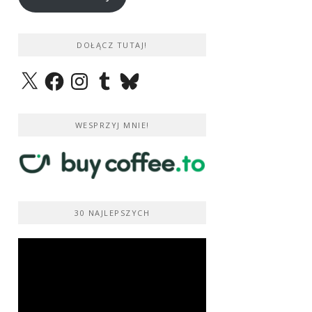
DOŁĄCZ TUTAJ!
X
Facebook
Instagram
Tumblr
Bluesky
WESPRZYJ MNIE!
30 NAJLEPSZYCH
Odtwarzacz
video