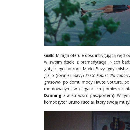
Giallo Miraglii oferuje dość intrygującą węd
w swoim dziele z premedytacją. Niech będzi
gotyckiego horroru Mario Bavy, gdy mistr
giallo (również Bavy)
Sześć kobiet dla zabójc
grasował po domu mody Haute Couture, po o
mordowanymi w eleganckich pomieszczeniac
Danning
z austriackim paszportem). W tym
kompozytor Bruno Nicolai, który swoją muzyką