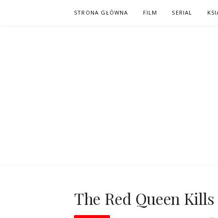
Skip
STRONA GŁÓWNA
FILM
SERIAL
KSI
to
content
PO NAPISAC
KOMIKS – KSIĄŻKA – KINO
The Red Queen Kills 