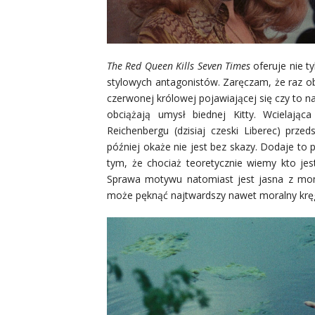
The Red Queen Kills Seven Times
oferuje nie t
stylowych antagonistów. Zaręczam, że raz obe
czerwonej królowej pojawiającej się czy to n
obciążają umysł biednej Kitty. Wcielają
Reichenbergu (dzisiaj czeski Liberec) przed
później okaże nie jest bez skazy. Dodaje to p
tym, że chociaż teoretycznie wiemy kto jest
Sprawa motywu natomiast jest jasna z mome
może pęknąć najtwardszy nawet moralny krę