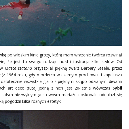
rówkę po włoskim kinie grozy, którą mam wrażenie twórca rozwinął
e, że jest to swego rodzaju hołd i ilustracja kilku stylów. Od
z w
Masce szatana
przyszpilał piękną twarz Barbary Steele, przez
y
(z 1964 roku, gdy morderca w czarnym prochowcu i kapeluszu
statecznie wszystkie giallo z pięknymi skąpo odzianymi diwami
h art déco (tutaj jedną z nich jest 20-letnia wówczas
Sybil
 całym niezwykłym gustownym mariażu doskonale odnalazł się
 pogodził kilka różnych estetyk.