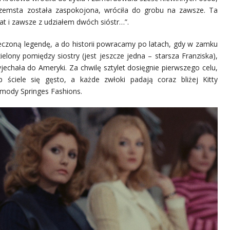
 zemsta została zaspokojona, wróciła do grobu na zawsze. Ta
lat i zawsze z udziałem dwóch sióstr…”.
eczoną legendę, a do historii powracamy po latach, gdy w zamku
elony pomiędzy siostry (jest jeszcze jedna – starsza Franziska),
jechała do Ameryki. Za chwilę sztylet dosięgnie pierwszego celu,
ściele się gęsto, a każde zwłoki padają coraz bliżej Kitty
 mody Springes Fashions.