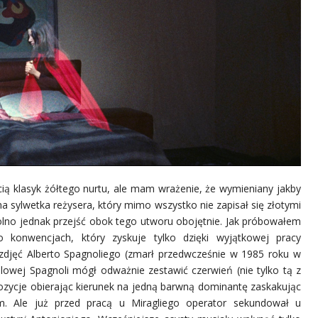
ią klasyk żółtego nurtu, ale mam wrażenie, że wymieniany jakby
ma sylwetka reżysera, który mimo wszystko nie zapisał się złotymi
olno jednak przejść obok tego utworu obojętnie. Jak próbowałem
o konwencjach, który zyskuje tylko dzięki wyjątkowej pracy
 zdjęć Alberto Spagnoliego (zmarł przedwcześnie w 1985 roku w
rólowej Spagnoli mógł odważnie zestawić czerwień (nie tylko tą z
ozycje obierając kierunek na jedną barwną dominantę zaskakując
. Ale już przed pracą u Miragliego operator sekundował u