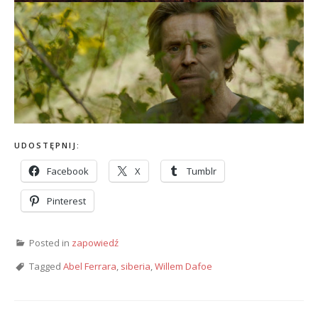
UDOSTĘPNIJ:
Facebook
X
Tumblr
Pinterest
Posted in
zapowiedź
Tagged
Abel Ferrara
,
siberia
,
Willem Dafoe