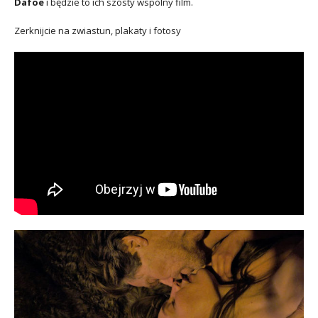
Dafoe
i będzie to ich szósty wspólny film.
Zerknijcie na zwiastun, plakaty i fotosy