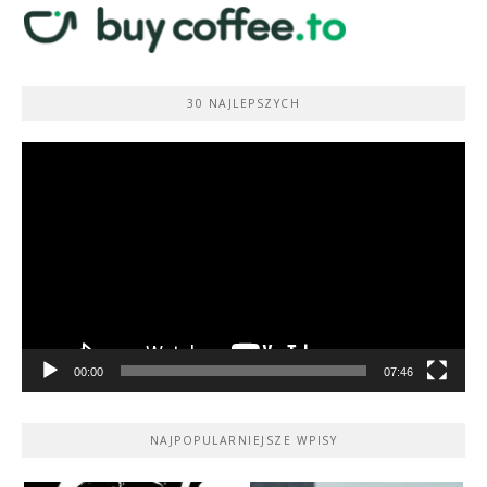
30 NAJLEPSZYCH
Odtwarzacz
video
00:00
07:46
NAJPOPULARNIEJSZE WPISY