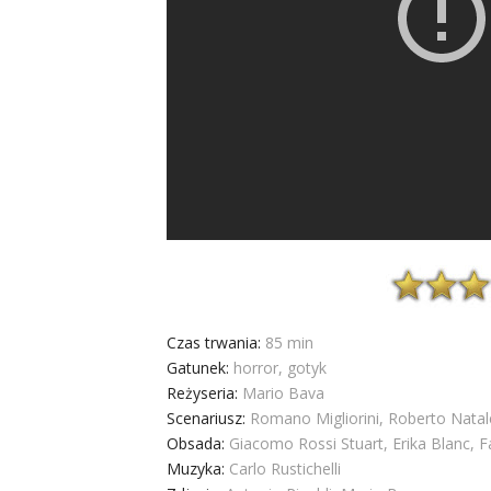
Czas trwania:
85 min
Gatunek:
horror, gotyk
Reżyseria:
Mario Bava
Scenariusz:
Romano Migliorini, Roberto Natal
Obsada:
Giacomo Rossi Stuart, Erika Blanc, Fa
Muzyka:
Carlo Rustichelli