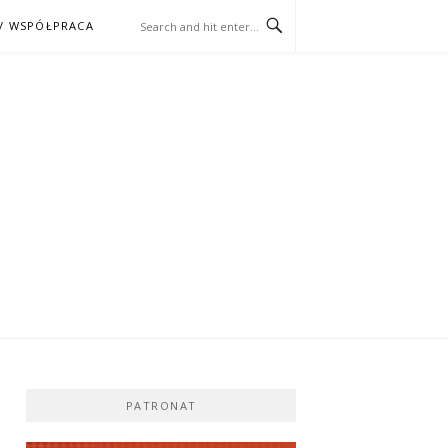
/ WSPÓŁPRACA
ĄŻKA – KINO
PATRONAT