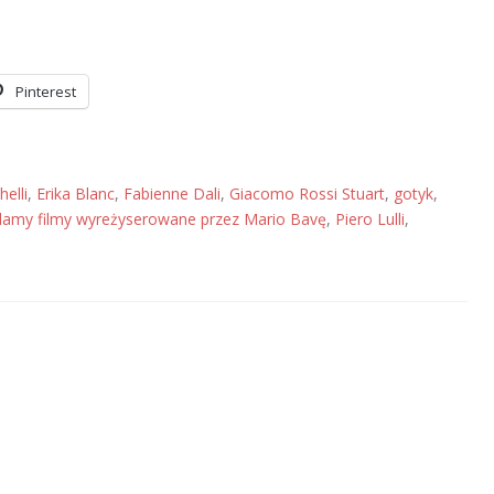
Pinterest
helli
,
Erika Blanc
,
Fabienne Dali
,
Giacomo Rossi Stuart
,
gotyk
,
damy filmy wyreżyserowane przez Mario Bavę
,
Piero Lulli
,