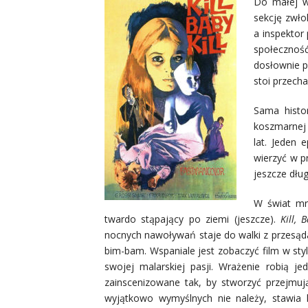
Do małej wi
sekcję zwło
a inspektor
społeczność
dosłownie p
stoi przech
Sama histo
koszmarnej 
lat. Jeden 
wierzyć w p
jeszcze dług
W świat mr
twardo stąpający po ziemi (jeszcze).
Kill, 
nocnych nawoływań staje do walki z przesąd
bim-bam. Wspaniale jest zobaczyć film w styl
swojej malarskiej pasji. Wrażenie robią j
zainscenizowane tak, by stworzyć przejmuj
wyjątkowo wymyślnych nie nale
ży, stawia 