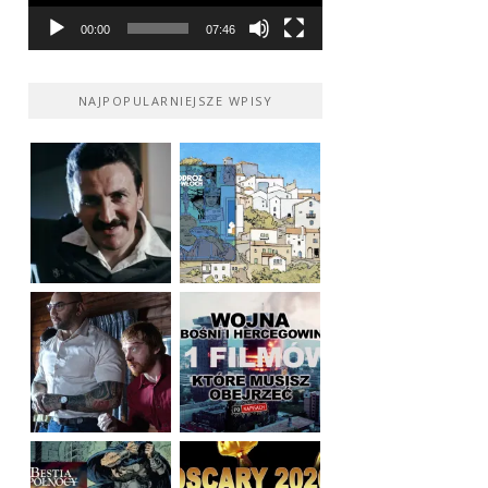
00:00
07:46
NAJPOPULARNIEJSZE WPISY