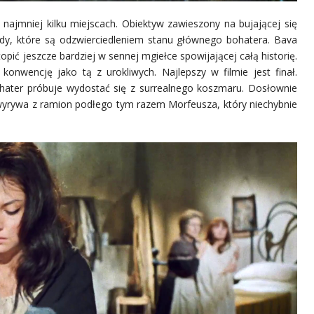
najmniej kilku miejscach. Obiektyw zawieszony na bujającej się
dy, które są odzwierciedleniem stanu głównego bohatera. Bava
opić jeszcze bardziej w sennej mgiełce spowijającej całą historię.
konwencję jako tą z urokliwych. Najlepszy w filmie jest finał.
hater próbuje wydostać się z surrealnego koszmaru. Dosłownie
i wyrywa z ramion podłego tym razem Morfeusza, który niechybnie