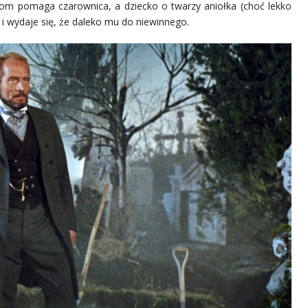
m pomaga czarownica, a dziecko o twarzy aniołka (choć lekko
i wydaje się, że daleko mu do niewinnego.