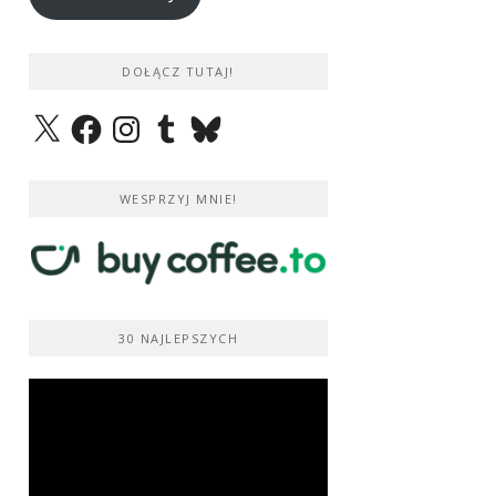
DOŁĄCZ TUTAJ!
X
Facebook
Instagram
Tumblr
Bluesky
WESPRZYJ MNIE!
30 NAJLEPSZYCH
Odtwarzacz
video