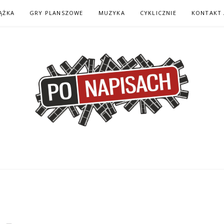
ĄŻKA
GRY PLANSZOWE
MUZYKA
CYKLICZNIE
KONTAKT 
H – KOMIKS – KSI