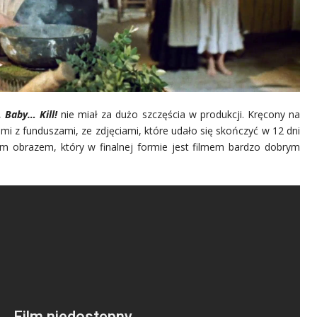
l, Baby… Kill!
nie miał za dużo szczęścia w produkcji. Kręcony na
i z funduszami, ze zdjęciami, które udało się skończyć w 12 dni
nym obrazem, który w finalnej formie jest filmem bardzo dobrym