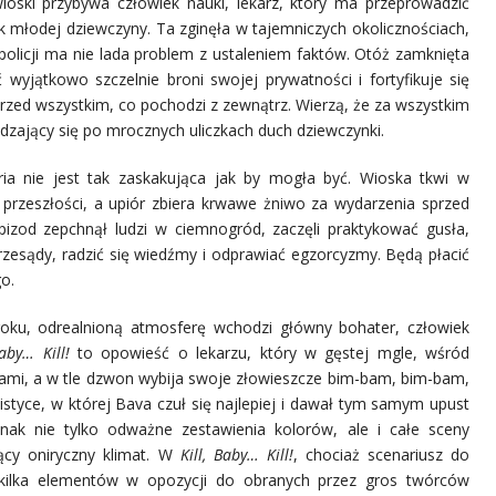
oski przybywa człowiek nauki, lekarz, który ma przeprowadzić
k młodej dziewczyny. Ta zginęła w tajemniczych okolicznościach,
 policji ma nie lada problem z ustaleniem faktów. Otóż zamknięta
 wyjątkowo szczelnie broni swojej prywatności i fortyfikuje się
rzed wszystkim, co pochodzi z zewnątrz. Wierzą, że za wszystkim
adzający się po mrocznych uliczkach duch dziewczynki.
ria nie jest tak zaskakująca jak by mogła być. Wioska tkwi w
przeszłości, a upiór zbiera krwawe żniwo za wydarzenia sprzed
epizod zepchnął ludzi w ciemnogród, zaczęli praktykować gusła,
rzesądy, radzić się wiedźmy i odprawiać egzorcyzmy. Będą płacić
o.
oku, odrealnioną atmosferę wchodzi główny bohater, człowiek
Baby… Kill!
to opowieść o lekarzu, który w gęstej mgle, wśród
ami, a w tle dzwon wybija swoje złowieszcze bim-bam, bim-bam,
istyce, w której Bava czuł się najlepiej i dawał tym samym upust
ednak nie tylko odważne zestawienia kolorów, ale i całe sceny
ący oniryczny klimat. W
Kill, Baby… Kill!
, chociaż scenariusz do
k
ilka elementów w opozycji do obranych przez gros twórców