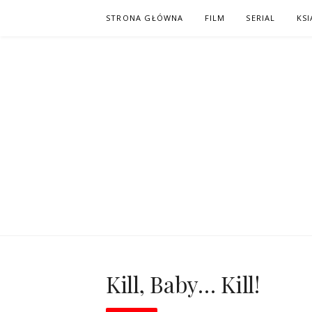
Skip
STRONA GŁÓWNA
FILM
SERIAL
KSI
to
content
PO NAPISAC
KOMIKS – KSIĄŻKA – KINO
Kill, Baby… Kill!