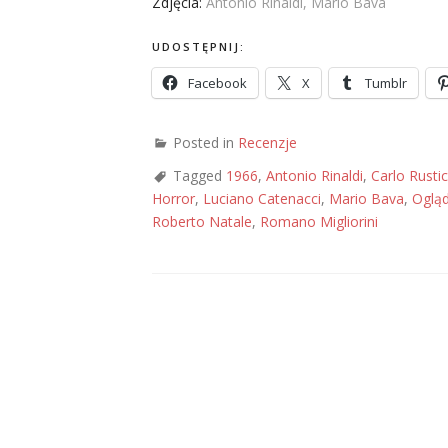
Zdjęcia:
Antonio Rinaldi, Mario Bava
UDOSTĘPNIJ:
Facebook
X
Tumblr
Posted in
Recenzje
Tagged
1966
,
Antonio Rinaldi
,
Carlo Rustic
Horror
,
Luciano Catenacci
,
Mario Bava
,
Oglą
Roberto Natale
,
Romano Migliorini