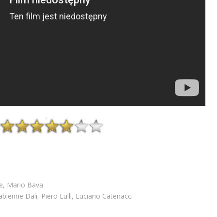
e, Mario Bava
bienne Dali, Piero Lulli, Luciano Catenacci