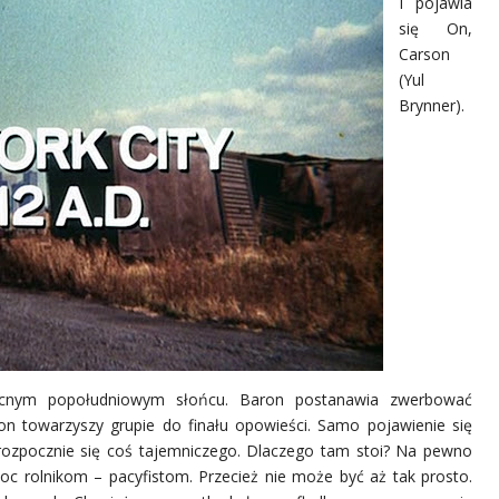
I pojawia
się On,
Carson
(Yul
Brynner).
cnym popołudniowym słońcu. Baron postanawia zwerbować
on towarzyszy grupie do finału opowieści. Samo pojawienie się
 rozpocznie się coś tajemniczego. Dlaczego tam stoi? Na pewno
oc rolnikom – pacyfistom. Przecież nie może być aż tak prosto.