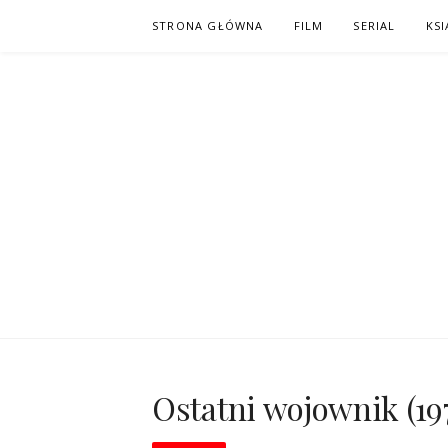
Skip
STRONA GŁÓWNA
FILM
SERIAL
KSI
to
content
PO NAPISAC
KOMIKS – KSIĄŻKA – KINO
Ostatni wojownik (19