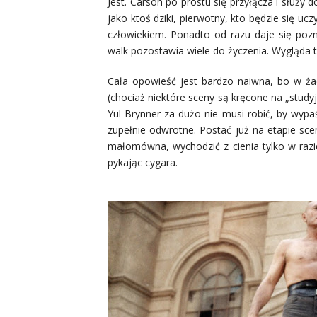
Jest. Carson po prostu się przyłącza i służy
jako ktoś dziki, pierwotny, kto będzie się uc
człowiekiem. Ponadto od razu daje się pozn
walk pozostawia wiele do życzenia. Wygląda to
Cała opowieść jest bardzo naiwna, bo w ż
(chociaż niektóre sceny są kręcone na „study
Yul Brynner za dużo nie musi robić, by wypaś
zupełnie odwrotne. Postać już na etapie sc
małomówna, wychodzić z cienia tylko w razie
pykając cygara.