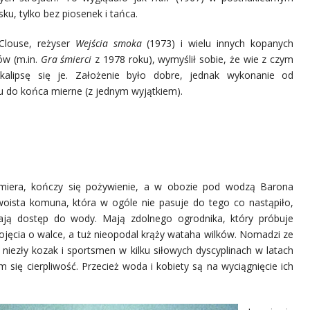
ku, tylko bez piosenek i tańca.
Clouse, reżyser
Wejścia smoka
(1973) i wielu innych kopanych
ów (m.in.
Gra śmierci
z 1978 roku), wymyślił sobie, że wie z czym
kalipsę się je. Założenie było dobre, jednak wykonanie od
u do końca mierne (z jednym wyjątkiem).
miera, kończy się pożywienie, a w obozie pod wodzą Barona
woista komuna, która w ogóle nie pasuje do tego co nastąpiło,
ają dostęp do wody. Mają zdolnego ogrodnika, który próbuje
ojęcia o walce, a tuż nieopodal krąży wataha wilków. Nomadzi ze
niezły kozak i sportsmen w kilku siłowych dyscyplinach w latach
 się cierpliwość. Przecież woda i kobiety są na wyciągnięcie ich