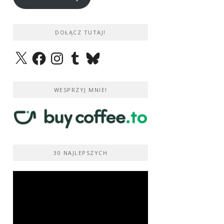
DOŁĄCZ TUTAJ!
X
Facebook
Instagram
Tumblr
Bluesky
WESPRZYJ MNIE!
30 NAJLEPSZYCH
Odtwarzacz
video