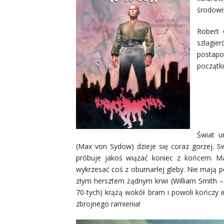
środowis
Robert 
szlagier
postapo
początk
Świat u
(Max von Sydow) dzieje się coraz gorzej. S
próbuje jakoś wiązać koniec z końcem. M
wykrzesać coś z obumarłej gleby. Nie mają p
złym hersztem żądnym krwi (William Smith – 
70-tych) krążą wokół bram i powoli kończy im
zbrojnego ramienia!