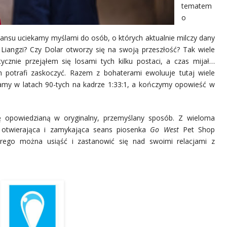
tematem
o
nsu uciekamy myślami do osób, o których aktualnie milczy
d
any
i Liangzi? Czy Dolar otworzy się na swoją przeszłość? Tak wiele
ycznie przejąłem się losami tych kilku postaci, a czas mijał…
lm potrafi zaskoczyć. Razem z bohaterami ewoluuje tutaj wiele
namy w latach 90-tych na kadrze 1:33:1, a kończymy opowieść w
ę opowiedzianą w oryginalny, przemyślany sposób. Z wieloma
i otwierająca i zamykająca seans piosenka
Go West
Pet Shop
órego można usiąść i zastanowić się nad swoimi relacjami z