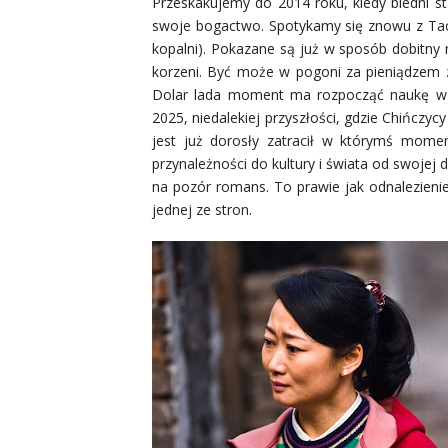
Przeskakujemy do 2014 roku, kiedy biedni sta
swoje bogactwo. Spotykamy się znowu z Tao
kopalni). Pokazane są już w sposób dobitny ró
korzeni. Być może w pogoni za pieniądzem za
Dolar lada moment ma rozpocząć naukę w 
2025, niedalekiej przyszłości, gdzie Chińczycy
jest już dorosły zatracił w którymś mome
przynależności do kultury i świata od swojej 
na pozór romans. To prawie jak odnalezienie
jednej ze stron.