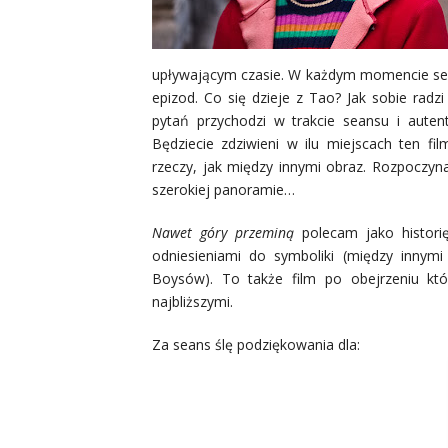
upływającym czasie. W każdym momencie sea
epizod. Co się dzieje z Tao? Jak sobie radz
pytań przychodzi w trakcie seansu i autent
Będziecie zdziwieni w ilu miejscach ten fi
rzeczy, jak między innymi obraz. Rozpoczy
szerokiej panoramie…
Nawet góry przeminą
polecam jako histori
odniesieniami do symboliki (między innym
Boysów). To także film po obejrzeniu kt
najbliższymi.
Za seans ślę podziękowania dla: