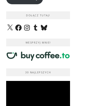
DOŁĄCZ TUTAJ!
X
Facebook
Instagram
Tumblr
Bluesky
WESPRZYJ MNIE!
30 NAJLEPSZYCH
Odtwarzacz
video