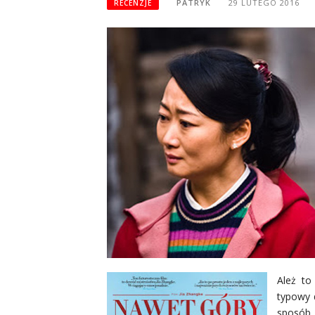
PATRYK
29 LUTEGO 2016
RECENZJE
Ależ to
typowy d
sposób 