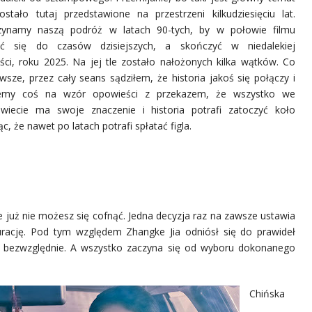
zostało tutaj przedstawione na przestrzeni kilkudziesięciu lat.
ynamy naszą podróż w latach 90-tych, by w połowie filmu
ść się do czasów dzisiejszych, a skończyć w niedalekiej
ości, roku 2025. Na jej tle zostało nałożonych kilka wątków. Co
wsze, przez cały seans sądziłem, że historia jakoś się połączy i
iemy coś na wzór opowieści z przekazem, że wszystko we
wiecie ma swoje znaczenie i historia potrafi zatoczyć koło
c, że nawet po latach potrafi spłatać figla.
 już nie możesz się cofnąć. Jedna decyzja raz na zawsze ustawia
rację
. Pod tym względem Zhangke Jia odniósł się do prawideł
 bezwzględnie. A wszystko zaczyna się od wyboru dokonanego
Chińska