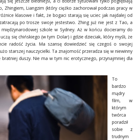
ją się jeszcze biedniejsi, a ci dobrze sytuowani tylko pogłębiają
, Zhingiem, Liangzim (który ciężko zachorował podczas pracy w
żnice klasowe i fakt, że bogaci starają się uciec jak najdalej od
tracają po trosze swoje jestestwo. Zhing już nie jest z Tao, a
międzynarodowej szkole w Sydney. Aż w końcu docieramy do
 uczą się chińskiego (w tym Dolar) i gdzie dzieciak, który myśli, że
ncie radość życia. Ma szansę dowiedzieć się czegoś o swojej
dużo starszej nauczycielki. Ta znajomość przeradza się w niewinny
 bratniej duszy. Nie ma w tym nic erotycznego, przynajmniej dla
To
bardzo
mądry
film, w
którym
twórca
poradził
sobie z
trudnym