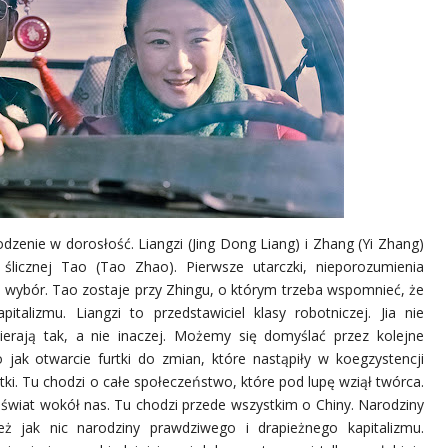
dzenie w dorosłość. Liangzi (Jing Dong Liang) i Zhang (Yi Zhang)
ślicznej Tao (Tao Zhao). Pierwsze utarczki, nieporozumienia
 wybór. Tao zostaje przy Zhingu, o którym trzeba wspomnieć, że
italizmu. Liangzi to przedstawiciel klasy robotniczej. Jia nie
erają tak, a nie inaczej. Możemy się domyślać przez kolejne
jak otwarcie furtki do zmian, które nastąpiły w koegzystencji
stki. Tu chodzi o całe społeczeństwo, które pod lupę wziął twórca.
i świat wokół nas. Tu chodzi przede wszystkim o Chiny. Narodziny
ż jak nic narodziny prawdziwego i drapieżnego kapitalizmu.