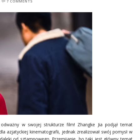
7 COMMENTS
 odważny w swojej strukturze film! Zhangke Jia podjął temat
la azjatyckiej kinematografii, jednak zrealizował swój pomysł w
daleki od sztampowego. Przemijanie, bo taki jest główny temat