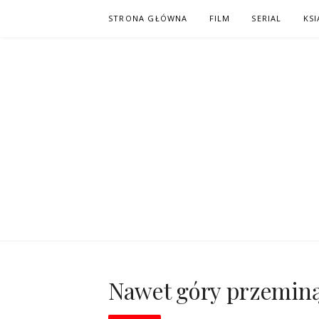
Skip
STRONA GŁÓWNA
FILM
SERIAL
KSI
to
content
PO NAPISAC
KOMIKS – KSIĄŻKA – KINO
Nawet góry przeminą