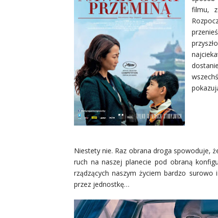
filmu, 
Rozpocz
przenie
przyszł
najcieka
dostan
wszechś
pokazują
Niestety
nie
. Raz obrana droga spowoduje, że
ruch na naszej planecie
pod obraną konfigu
rządzących naszym życiem bardzo surowo i
przez jednostkę…