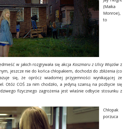
(Maika
Monroe),
to
edmieść w jakich rozgrywała się akcja
Koszmaru z Ulicy Wiązów
z
omym, jeszcze nie do końca chłopakiem, dochodzi do zbliżenia (co
zuje się, że oprócz wiadomej przyjemności wynikającej ze
el. Otóż COŚ za nim chodziło, a jedyną szansą na pozbycie się
awdziwego fizycznego zagrożenia jest właśnie odbycie stosunku z
Chłopak
porzuca