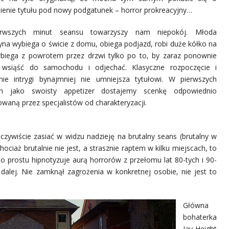
ienie tytułu pod nowy podgatunek – horror prokreacyjny…
rwszych minut seansu towarzyszy nam niepokój. Młoda
yna wybiega o świcie z domu, obiega podjazd, robi duże kółko na
 wbiega z powrotem przez drzwi tylko po to, by zaraz ponownie
 wsiąść do samochodu i odjechać. Klasyczne rozpoczęcie i
nie intrygi bynajmniej nie umniejsza tytułowi. W pierwszych
ch jako swoisty
appetizer d
ostajemy scenkę odpowiednio
waną przez specjalistów od charakteryzacji.
czywiście zasiać w widzu nadzieję na brutalny seans (brutalny w
ciaż brutalnie nie jest, a strasznie raptem w kilku miejscach, to
 prostu hipnotyzuje aurą horrorów z przełomu lat 80-tych i 90-
k dalej. Nie zamknął zagrożenia w konkretnej osobie, nie jest to
Główna
bohaterka
Jay Height