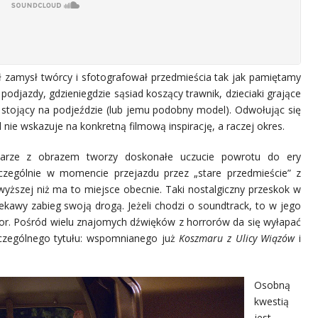
ł zamysł twórcy i sfotografował przedmieścia tak jak pamiętamy
 podjazdy, gdzieniegdzie sąsiad koszący trawnik, dzieciaki grające
stojący na podjeździe (lub jemu podobny model). Odwołując się
ll nie wskazuje na konkretną filmową inspirację, a raczej okres.
arze z obrazem tworzy doskonałe uczucie powrotu do ery
zególnie w momencie przejazdu przez „stare przedmieście” z
 wyższej niż ma to miejsce obecnie. Taki nostalgiczny przeskok w
Ciekawy zabieg swoją drogą. Jeżeli chodzi o soundtrack, to w jego
tor. Pośród wielu znajomych dźwięków z horrorów da się wyłapać
zczególnego tytułu: wspomnianego już
Koszmaru z Ulicy Wiązów
i
Osobną
kwestią
jest