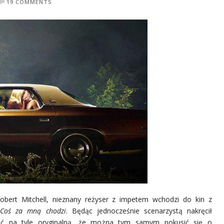
19 COMMENTS
obert Mitchell, nieznany reżyser z impetem wchodzi do kin z
m
Coś za mną chodzi
. Będąc jednocześnie scenarzystą nakręcił
ść na tyle oryginalną, że można tym samym pokusić się o