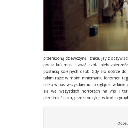
przerażoną dziewczynę i znika. Jay z oczywiśc
początku) musi stawić czoła niebezpieczeńs
postacią kolejnych osób. Gdy zło dotrze do 
takim razie w moim mniemaniu fenomen tego t
nisko w pas wszystkiemu co oglądali w kinie g
się we wszystkich horrorach na vhs i te
przedmieściach, przez muzykę, w końcu grupkę