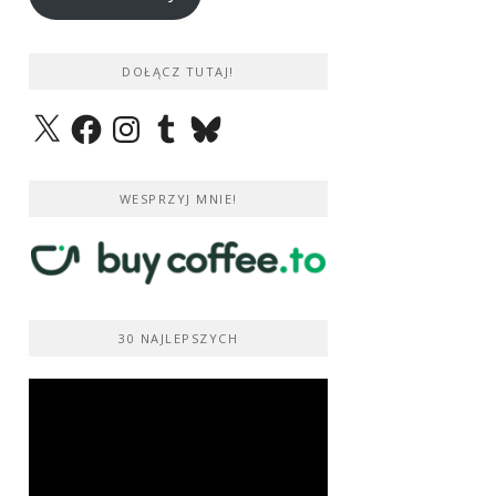
DOŁĄCZ TUTAJ!
X
Facebook
Instagram
Tumblr
Bluesky
WESPRZYJ MNIE!
30 NAJLEPSZYCH
Odtwarzacz
video