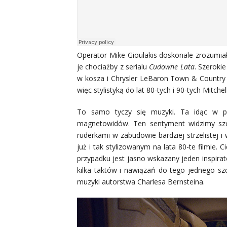
Operator Mike Gioulakis doskonale zrozumia
je chociażby z serialu
Cudowne Lata
. Szerokie
w kosza i Chrysler LeBaron Town & Country 
więc stylistyką do lat 80-tych i 90-tych Mitche
To samo tyczy się muzyki. Ta idąc w p
magnetowidów. Ten sentyment widzimy szc
ruderkami w zabudowie bardziej strzelistej i
już i tak stylizowanym na lata 80-te filmie. 
przypadku jest jasno wskazany jeden inspira
kilka taktów i nawiązań do tego jednego s
muzyki autorstwa Charlesa Bernsteina.