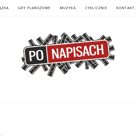
ĄŻKA
GRY PLANSZOWE
MUZYKA
CYKLICZNIE
KONTAKT 
H – KOMIKS – KSI