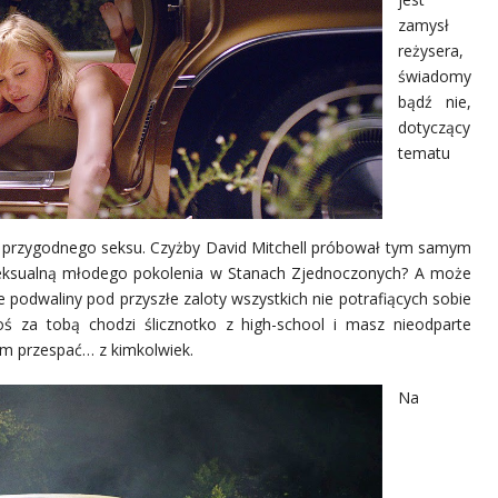
zamysł
reżysera,
świadomy
bądź nie,
dotyczący
tematu
e przygodnego seksu. Czyżby David Mitchell próbował tym samym
 seksualną młodego pokolenia w Stanach Zjednoczonych? A może
re podwaliny pod przyszłe zaloty wszystkich nie potrafiących sobie
oś za tobą chodzi ślicznotko z high-school i masz nieodparte
 nim przespać… z kimkolwiek.
Na