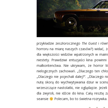
przykładzie zeszłorocznego
The Guest
i równ
horroru na miarę naszych czasów?) widać, 
dla większości widzów wpatrzonych w main
niestety. Prawdziwi entuzjaści kina powinni
malkontenctwa. Nie ukrywam, że horror Mi
nielogicznych zachowań. „Dlaczego ten chłop
„Dlaczego nie pojechali dalej?”. „Dlaczego nie
nutę skorą do wychwytywania dziur w scenari
wrzeszczące nastolatki, nie oglądajcie. Jeżel
dla zwyroli, nie idźcie do kina. Całą reszt
seansie
Polecam, bo to świetna rozrywka.