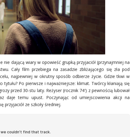
ie nie dającą wiary w opowieść grupką przyjaciół (przynajmniej na
twu. Cały film przebiega na zasadzie zbliżającego się zła pod
celu, najpewniej w okrutny sposób odbierze życie. Gdzie tkwi w
ytułu? Po pierwsze i najważniejsze: klimat. Twórcy kłaniają się
rozy przed 30-stu laty. Reżyser (rocznik 74′) z pewnością lubował
raz daje temu upust. Poczynając od umiejscowienia akcji na
 przyjaciół ze szkoły średniej.