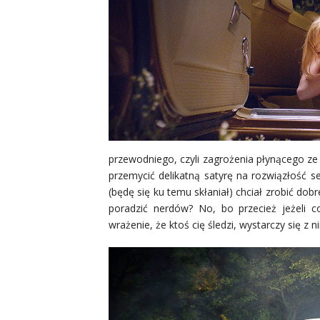
przewodniego, czyli zagrożenia płynącego z
przemycić delikatną satyrę na rozwiązłość
(będę się ku temu skłaniał) chciał zrobić dob
poradzić nerdów? No, bo przecież jeżeli c
wrażenie, że ktoś cię śledzi, wystarczy się z