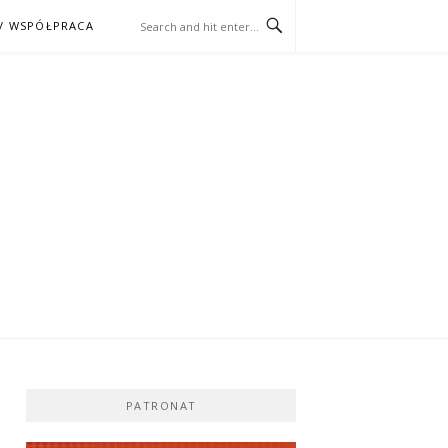
/ WSPÓŁPRACA
ĄŻKA – KINO
PATRONAT