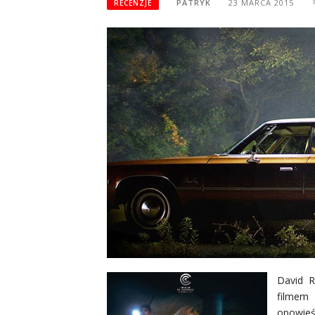
PATRYK
23 MARCA 2015
RECENZJE
David R
filme
opowie