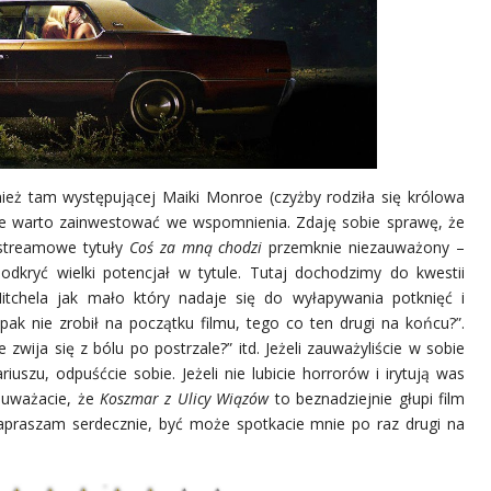
ież tam występującej Maiki Monroe (czyżby rodziła się królowa
że warto zainwestować we wspomnienia. Zdaję sobie sprawę, że
streamowe tytuły
Coś za mną chodzi
przemknie niezauważony –
 odkryć wielki potencjał w tytule. Tutaj dochodzimy do kwestii
tchela jak mało który nadaje się do wyłapywania potknięć i
ak nie zrobił na początku filmu, tego co ten drugi na końcu?”.
 zwija się z bólu po postrzale?” itd. Jeżeli zauważyliście w sobie
uszu, odpuśćcie sobie. Jeżeli nie lubicie horrorów i irytują was
i uważacie, że
Koszmar z Ulicy Wiązów
to beznadziejnie głupi film
ę zapraszam serdecznie, być może spotkacie mnie po raz drugi na