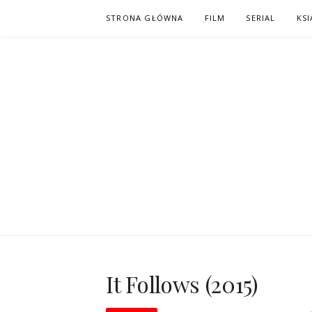
Skip
STRONA GŁÓWNA
FILM
SERIAL
KSI
to
content
PO NAPISAC
KOMIKS – KSIĄŻKA – KINO
It Follows (2015)