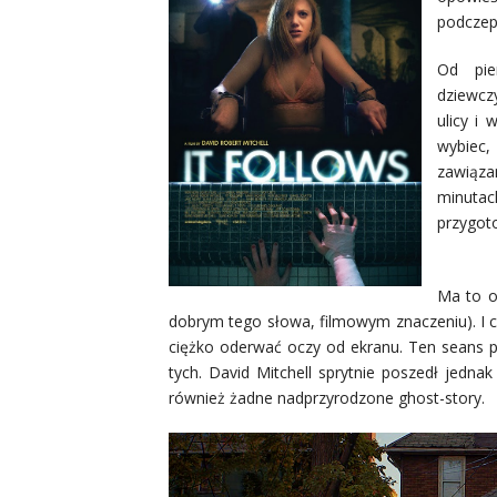
podczep
Od pie
dziewcz
ulicy i
wybiec,
zawiąza
minuta
przygoto
Ma to o
dobrym tego słowa, filmowym znaczeniu). I cho
ciężko oderwać oczy od ekranu. Ten seans po
tych. David Mitchell sprytnie poszedł jedna
również żadne nadprzyrodzone ghost-story.