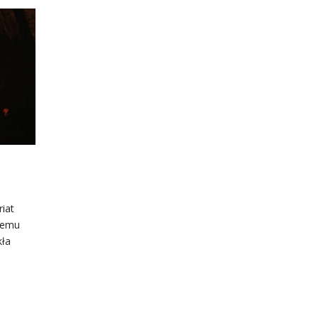
riat
łemu
kła