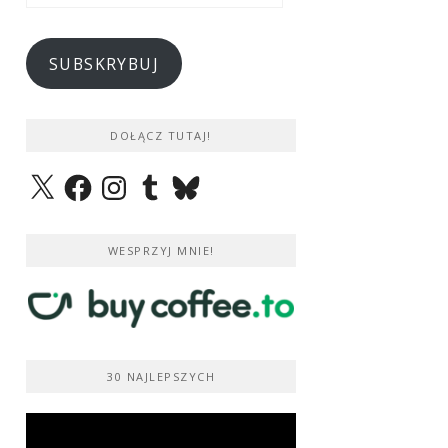
e-
mail
SUBSKRYBUJ
DOŁĄCZ TUTAJ!
X
Facebook
Instagram
Tumblr
Bluesky
WESPRZYJ MNIE!
30 NAJLEPSZYCH
Odtwarzacz
video