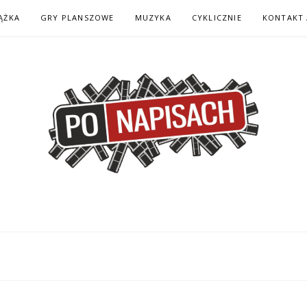
ĄŻKA
GRY PLANSZOWE
MUZYKA
CYKLICZNIE
KONTAKT 
H – KOMIKS – KSI