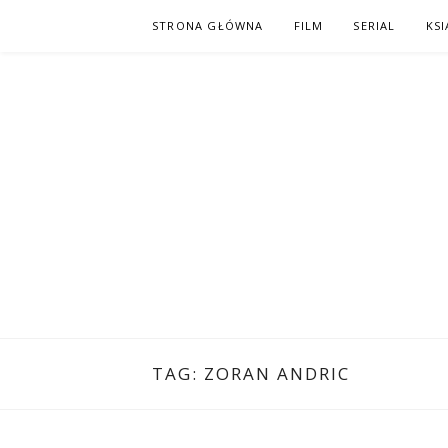
Skip
STRONA GŁÓWNA
FILM
SERIAL
KSI
to
content
PO NAPISAC
KOMIKS – KSIĄŻKA – KINO
TAG:
ZORAN ANDRIC