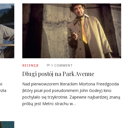
1 COMMENT
RECENZJE
Długi postój na Park Avenue
Nad pierwowzorem literackim Mortona Freedgooda
ki
(który pisał pod pseudonimem John Godey) kino
yzła
pochylało się trzykrotnie. Zapewne najbardziej znaną
próbą jest Metro strachu w…