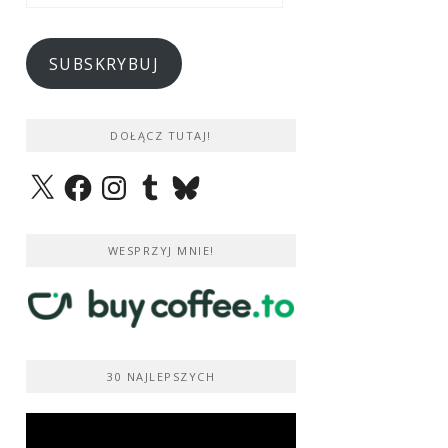
e-
mail
SUBSKRYBUJ
DOŁĄCZ TUTAJ!
X
Facebook
Instagram
Tumblr
Bluesky
WESPRZYJ MNIE!
30 NAJLEPSZYCH
Odtwarzacz
video