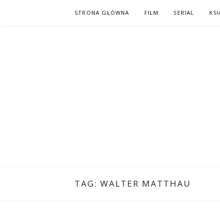
Skip
STRONA GŁÓWNA
FILM
SERIAL
KSI
to
content
PO NAPISAC
KOMIKS – KSIĄŻKA – KINO
TAG:
WALTER MATTHAU