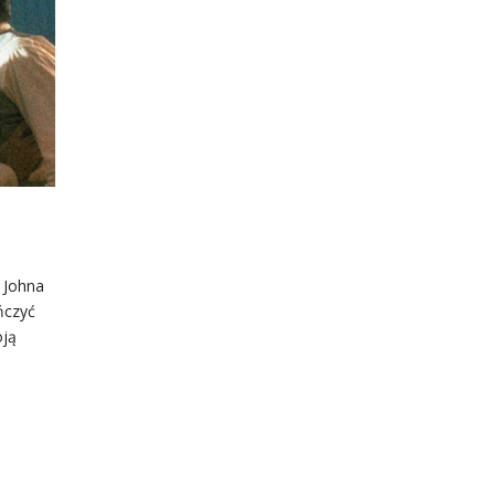
 Johna
ńczyć
oją