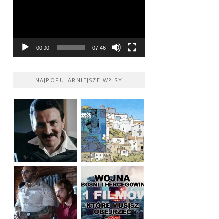
00:00
07:46
NAJPOPULARNIEJSZE WPISY