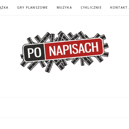
ĄŻKA
GRY PLANSZOWE
MUZYKA
CYKLICZNIE
KONTAKT 
H – KOMIKS – KSI