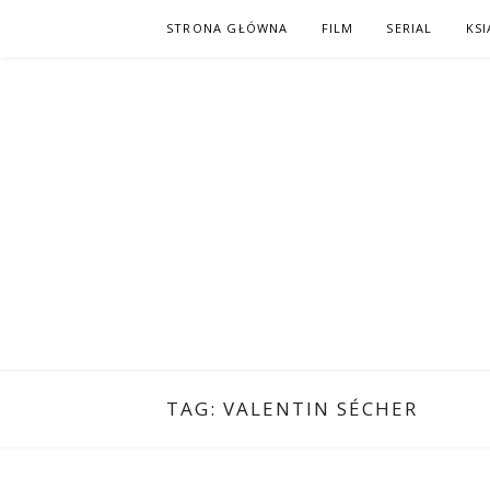
Skip
STRONA GŁÓWNA
FILM
SERIAL
KSI
to
content
PO NAPISAC
KOMIKS – KSIĄŻKA – KINO
TAG:
VALENTIN SÉCHER