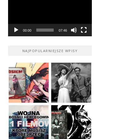
00:00
07:46
NAJPOPULARNIEJSZE WPISY