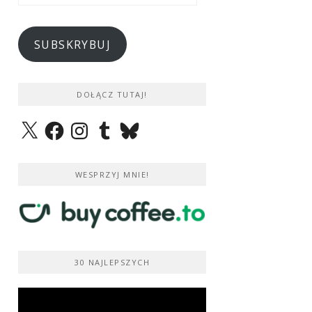
e-
mail
SUBSKRYBUJ
DOŁĄCZ TUTAJ!
X
Facebook
Instagram
Tumblr
Bluesky
WESPRZYJ MNIE!
30 NAJLEPSZYCH
Odtwarzacz
video