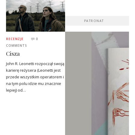
PATRONAT
RECENZJE
0
COMMENTS
Cisza
John R. Leonetti rozpoczął swoją
karierę reżysera (Leonetti jest
przede wszystkim operatorem i
na tym polu idzie mu znacznie
lepiej) od…