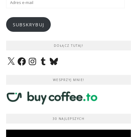
e-
mail
SUBSKRYBUJ
DOŁĄCZ TUTAJ!
X
Facebook
Instagram
Tumblr
Bluesky
WESPRZYJ MNIE!
30 NAJLEPSZYCH
Odtwarzacz