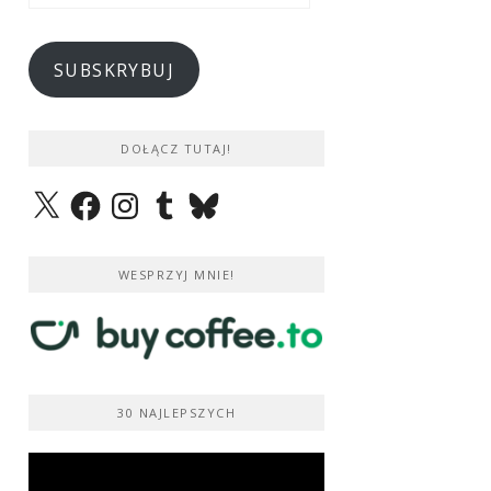
e-
mail
SUBSKRYBUJ
DOŁĄCZ TUTAJ!
X
Facebook
Instagram
Tumblr
Bluesky
WESPRZYJ MNIE!
30 NAJLEPSZYCH
Odtwarzacz
video