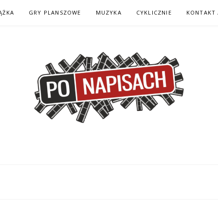
ĄŻKA
GRY PLANSZOWE
MUZYKA
CYKLICZNIE
KONTAKT 
H – KOMIKS – KSI