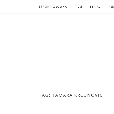
Skip
STRONA GŁÓWNA
FILM
SERIAL
KSI
to
content
PO NAPISAC
KOMIKS – KSIĄŻKA – KINO
TAG:
TAMARA KRCUNOVIC