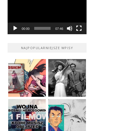
00:00
07:46
NAJPOPULARNIEJSZE WPISY