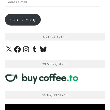
e-
mail
SUBSKRYBUJ
DOŁĄCZ TUTAJ!
X
Facebook
Instagram
Tumblr
Bluesky
WESPRZYJ MNIE!
30 NAJLEPSZYCH
Odtwarzacz