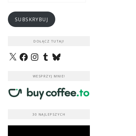
e-
mail
SUBSKRYBUJ
DOŁĄCZ TUTAJ!
X
Facebook
Instagram
Tumblr
Bluesky
WESPRZYJ MNIE!
30 NAJLEPSZYCH
Odtwarzacz
video