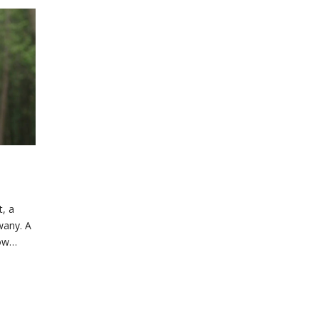
t, a
wany. A
zów…