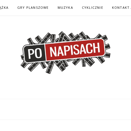
ĄŻKA
GRY PLANSZOWE
MUZYKA
CYKLICZNIE
KONTAKT 
H – KOMIKS – KSI