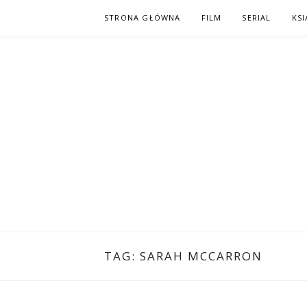
Skip
STRONA GŁÓWNA
FILM
SERIAL
KSI
to
content
PO NAPISAC
KOMIKS – KSIĄŻKA – KINO
TAG:
SARAH MCCARRON