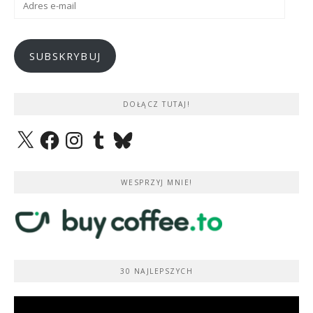
e-
mail
SUBSKRYBUJ
DOŁĄCZ TUTAJ!
X
Facebook
Instagram
Tumblr
Bluesky
WESPRZYJ MNIE!
30 NAJLEPSZYCH
Odtwarzacz