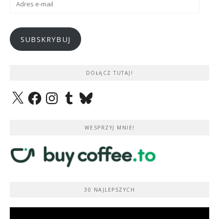
e-
mail
SUBSKRYBUJ
DOŁĄCZ TUTAJ!
X
Facebook
Instagram
Tumblr
Bluesky
WESPRZYJ MNIE!
30 NAJLEPSZYCH
Odtwarzacz