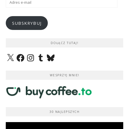
e-
mail
SUBSKRYBUJ
DOŁĄCZ TUTAJ!
X
Facebook
Instagram
Tumblr
Bluesky
WESPRZYJ MNIE!
30 NAJLEPSZYCH
Odtwarzacz