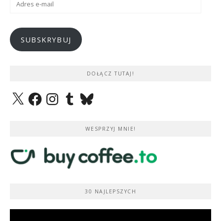
e-
mail
SUBSKRYBUJ
DOŁĄCZ TUTAJ!
X
Facebook
Instagram
Tumblr
Bluesky
WESPRZYJ MNIE!
30 NAJLEPSZYCH
Odtwarzacz