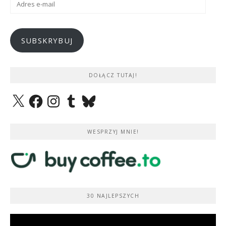
e-
mail
SUBSKRYBUJ
DOŁĄCZ TUTAJ!
X
Facebook
Instagram
Tumblr
Bluesky
WESPRZYJ MNIE!
30 NAJLEPSZYCH
Odtwarzacz