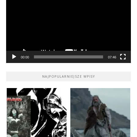
video
00:00
07:46
NAJPOPULARNIEJSZE WPISY