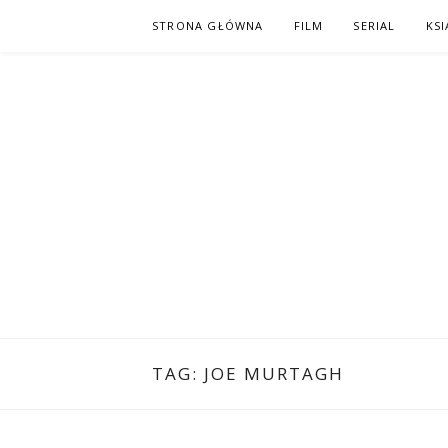
Skip
STRONA GŁÓWNA
FILM
SERIAL
KSI
to
content
PO NAPISAC
KOMIKS – KSIĄŻKA – KINO
TAG:
JOE MURTAGH