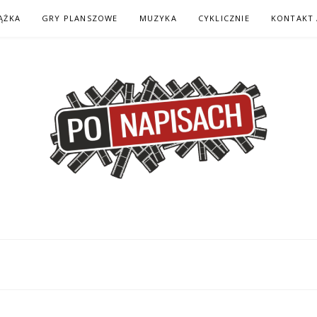
ĄŻKA
GRY PLANSZOWE
MUZYKA
CYKLICZNIE
KONTAKT 
H – KOMIKS – KSI