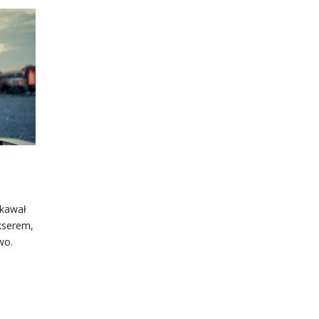
 kawał
kserem,
wo.