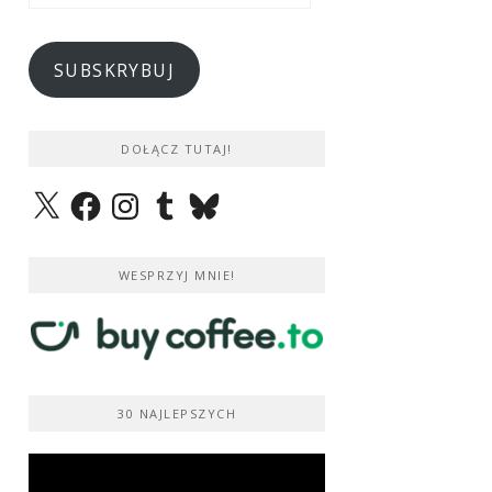
e-
mail
SUBSKRYBUJ
DOŁĄCZ TUTAJ!
X
Facebook
Instagram
Tumblr
Bluesky
WESPRZYJ MNIE!
30 NAJLEPSZYCH
Odtwarzacz
video