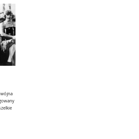
dwójna
ngowany
zelkie