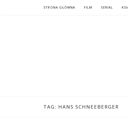
Skip
STRONA GŁÓWNA
FILM
SERIAL
KSI
to
content
PO NAPISAC
KOMIKS – KSIĄŻKA – KINO
TAG:
HANS SCHNEEBERGER