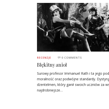
0 COMMENTS
RECENZJE
Błękitny anioł
Surowy profesor Immanuel Rath i ta jego po
moralność oraz podwójne standardy. Dysty
dżentelmen, który ganił swoich uczniów za ws
najdrobniejsze…