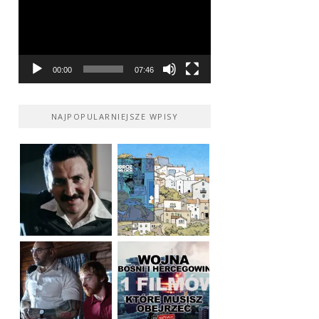
00:00
07:46
NAJPOPULARNIEJSZE WPISY