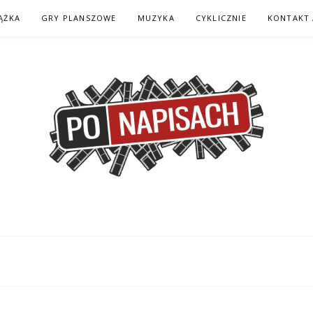
ĄŻKA
GRY PLANSZOWE
MUZYKA
CYKLICZNIE
KONTAKT 
H – KOMIKS – KSI