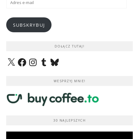
e-
mail
SUBSKRYBUJ
DOŁĄCZ TUTAJ!
X
Facebook
Instagram
Tumblr
Bluesky
WESPRZYJ MNIE!
30 NAJLEPSZYCH
Odtwarzacz