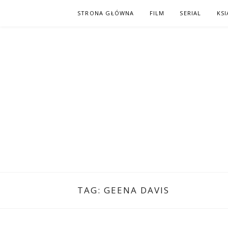
Skip
STRONA GŁÓWNA
FILM
SERIAL
KSI
to
content
PO NAPISAC
KOMIKS – KSIĄŻKA – KINO
TAG:
GEENA DAVIS