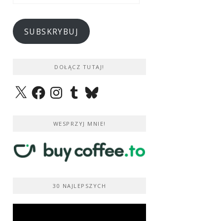
e-
mail
SUBSKRYBUJ
DOŁĄCZ TUTAJ!
X
Facebook
Instagram
Tumblr
Bluesky
WESPRZYJ MNIE!
30 NAJLEPSZYCH
Odtwarzacz
video