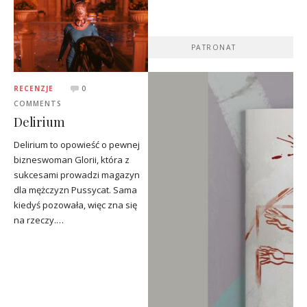
PATRONAT
RECENZJE
0
COMMENTS
Delirium
Delirium to opowieść o pewnej
bizneswoman Glorii, która z
sukcesami prowadzi magazyn
dla mężczyzn Pussycat. Sama
kiedyś pozowała, więc zna się
na rzeczy.…