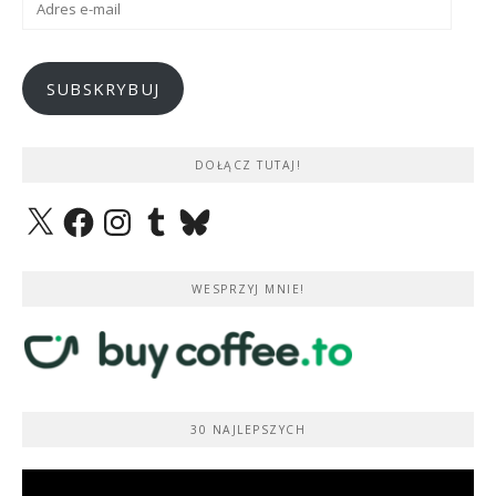
e-
mail
SUBSKRYBUJ
DOŁĄCZ TUTAJ!
X
Facebook
Instagram
Tumblr
Bluesky
WESPRZYJ MNIE!
30 NAJLEPSZYCH
Odtwarzacz