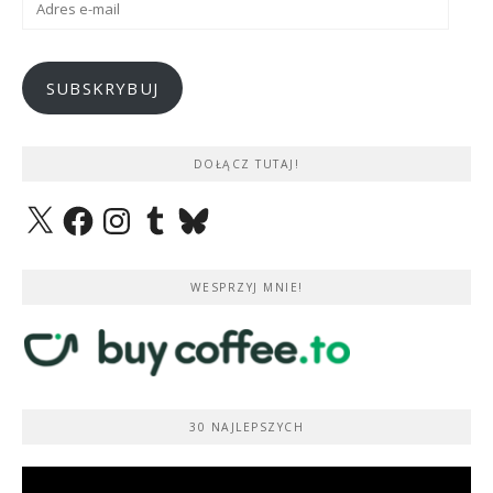
e-
mail
SUBSKRYBUJ
DOŁĄCZ TUTAJ!
X
Facebook
Instagram
Tumblr
Bluesky
WESPRZYJ MNIE!
30 NAJLEPSZYCH
Odtwarzacz