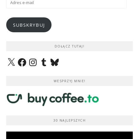
e-
mail
SUBSKRYBUJ
DOŁĄCZ TUTAJ!
X
Facebook
Instagram
Tumblr
Bluesky
WESPRZYJ MNIE!
30 NAJLEPSZYCH
Odtwarzacz