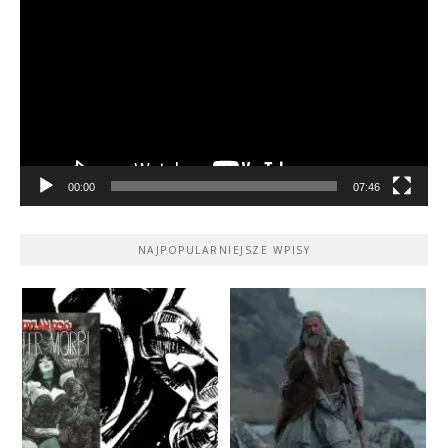
video
00:00
07:46
NAJPOPULARNIEJSZE WPISY