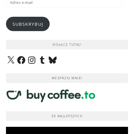
e-
mail
SUBSKRYBUJ
DOŁĄCZ TUTAJ!
X
Facebook
Instagram
Tumblr
Bluesky
WESPRZYJ MNIE!
30 NAJLEPSZYCH
Odtwarzacz