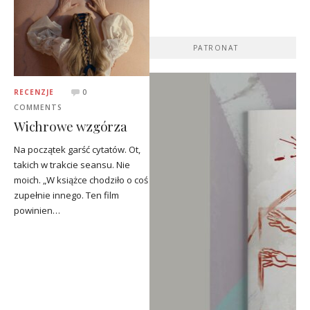
PATRONAT
RECENZJE
0
COMMENTS
Wichrowe wzgórza
Na początek garść cytatów. Ot,
takich w trakcie seansu. Nie
moich. „W książce chodziło o coś
zupełnie innego. Ten film
powinien…