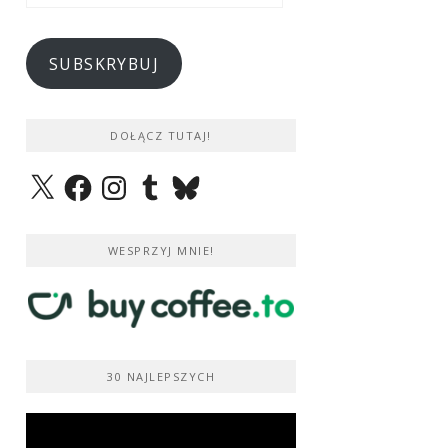
e-
mail
SUBSKRYBUJ
DOŁĄCZ TUTAJ!
X
Facebook
Instagram
Tumblr
Bluesky
WESPRZYJ MNIE!
30 NAJLEPSZYCH
Odtwarzacz
video