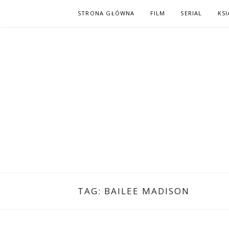
Skip
STRONA GŁÓWNA
FILM
SERIAL
KSI
to
content
PO NAPISAC
KOMIKS – KSIĄŻKA – KINO
TAG:
BAILEE MADISON