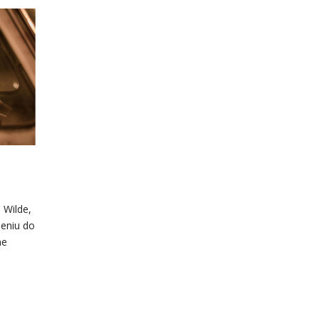
 Wilde,
ieniu do
me