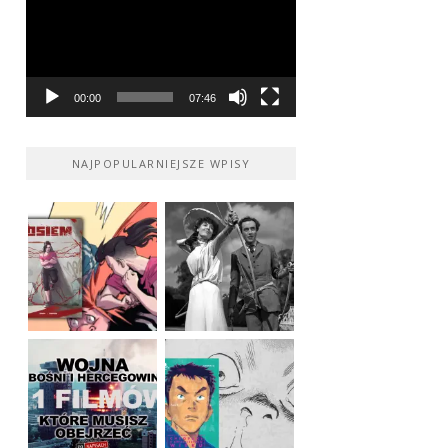
00:00
07:46
NAJPOPULARNIEJSZE WPISY