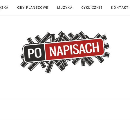
ĄŻKA
GRY PLANSZOWE
MUZYKA
CYKLICZNIE
KONTAKT 
H – KOMIKS – KSI