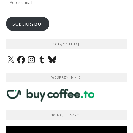
e-
mail
SUBSKRYBUJ
DOŁĄCZ TUTAJ!
X
Facebook
Instagram
Tumblr
Bluesky
WESPRZYJ MNIE!
30 NAJLEPSZYCH
Odtwarzacz