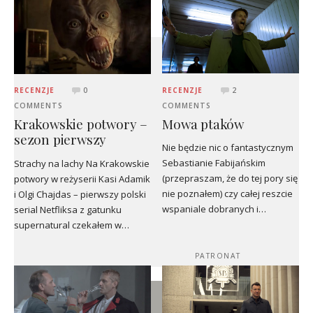
RECENZJE
2
RECENZJE
0
COMMENTS
COMMENTS
Mowa ptaków
Krakowskie potwory –
sezon pierwszy
Nie będzie nic o fantastycznym
Sebastianie Fabijańskim
Strachy na lachy Na Krakowskie
(przepraszam, że do tej pory się
potwory w reżyserii Kasi Adamik
nie poznałem) czy całej reszcie
i Olgi Chajdas – pierwszy polski
wspaniale dobranych i…
serial Netfliksa z gatunku
supernatural czekałem w…
PATRONAT