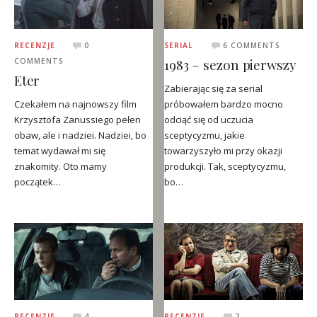
RECENZJE
0
SERIAL
6 COMMENTS
1983 – sezon pierwszy
COMMENTS
Eter
Zabierając się za serial
Czekałem na najnowszy film
próbowałem bardzo mocno
Krzysztofa Zanussiego pełen
odciąć się od uczucia
obaw, ale i nadziei. Nadziei, bo
sceptycyzmu, jakie
temat wydawał mi się
towarzyszyło mi przy okazji
znakomity. Oto mamy
produkcji. Tak, sceptycyzmu,
początek…
bo…
RECENZJE
4
RECENZJE
2