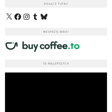
DOŁĄCZ TUTAJ!
X
Facebook
Instagram
Tumblr
Bluesky
WESPRZYJ MNIE!
30 NAJLEPSZYCH
Odtwarzacz
video