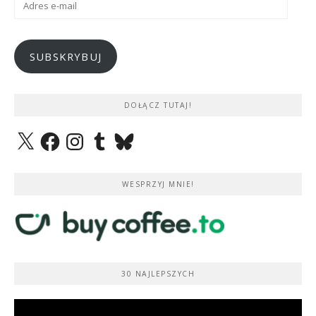
e-
mail
SUBSKRYBUJ
DOŁĄCZ TUTAJ!
X
Facebook
Instagram
Tumblr
Bluesky
WESPRZYJ MNIE!
30 NAJLEPSZYCH
Odtwarzacz