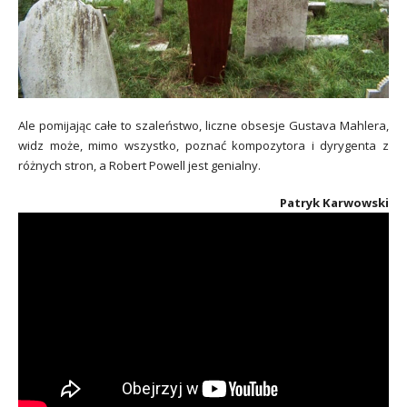
Ale pomijając całe to szaleństwo, liczne obsesje Gustava Mahlera,
widz może, mimo wszystko, poznać kompozytora i dyrygenta z
różnych stron, a Robert Powell jest genialny.
Patryk Karwowski