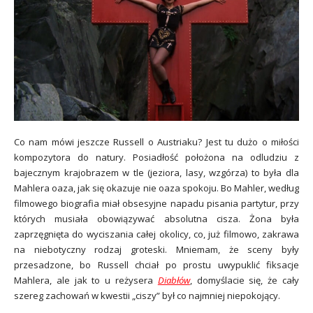
Co nam mówi jeszcze Russell o Austriaku? Jest tu dużo o miłości
kompozytora do natury. Posiadłość położona na odludziu z
bajecznym krajobrazem w tle (jeziora, lasy, wzgórza) to była dla
Mahlera oaza, jak się okazuje nie oaza spokoju. Bo Mahler, według
filmowego biografia miał obsesyjne napadu pisania partytur, przy
których musiała obowiązywać absolutna cisza. Żona była
zaprzęgnięta do wyciszania całej okolicy, co, już filmowo, zakrawa
na niebotyczny rodzaj groteski. Mniemam, że sceny były
przesadzone, bo Russell chciał po prostu uwypuklić fiksacje
Mahlera, ale jak to u reżysera
Diabłów
, domyślacie się, że cały
szereg zachowań w kwestii „ciszy” był co najmniej niepokojący.