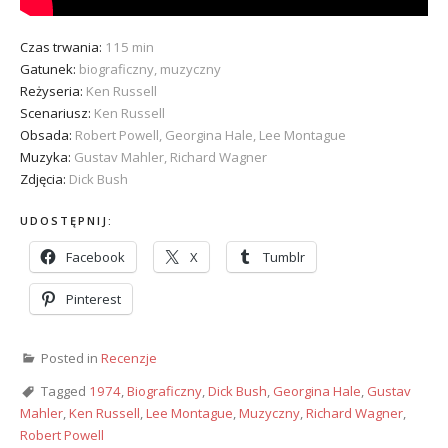
Czas trwania:
115 min
Gatunek:
biograficzny, muzyczny
Reżyseria:
Ken Russell
Scenariusz:
Ken Russell
Obsada:
Robert Powell, Georgina Hale, Lee Montague
Muzyka:
Gustav Mahler, Richard Wagner
Zdjęcia:
Dick Bush
UDOSTĘPNIJ:
Facebook
X
Tumblr
Pinterest
Posted in
Recenzje
Tagged
1974
,
Biograficzny
,
Dick Bush
,
Georgina Hale
,
Gustav
Mahler
,
Ken Russell
,
Lee Montague
,
Muzyczny
,
Richard Wagner
,
Robert Powell