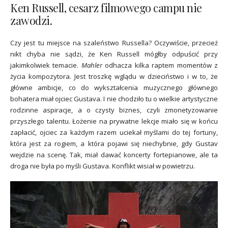
Ken Russell, cesarz filmowego campu nie
zawodzi.
Czy jest tu miejsce na szaleństwo Russella? Oczywiście, przecież
nikt chyba nie sądzi, że Ken Russell mógłby odpuścić przy
jakimkolwiek temacie.
Mahler
odhacza kilka raptem momentów z
życia kompozytora. Jest troszkę wglądu w dzieciństwo i w to, że
główne ambicje, co do wykształcenia muzycznego głównego
bohatera miał ojciec Gustava. I nie chodziło tu o wielkie artystyczne
rodzinne aspiracje, a o czysty biznes, czyli zmonetyzowanie
przyszłego talentu. Łożenie na prywatne lekcje miało się w końcu
zapłacić, ojciec za każdym razem uciekał myślami do tej fortuny,
która jest za rogiem, a która pojawi się niechybnie, gdy Gustav
wejdzie na scenę. Tak, miał dawać koncerty fortepianowe, ale ta
droga nie była po myśli Gustava. Konflikt wisiał w powietrzu.