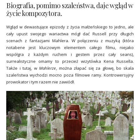
Biografia, pomimo szaleństwa, daje wgląd w
życie kompozytora.
Wgląd w dewastujące epizody z życia małżeńskiego to jedno, ale
cały upust swojego wariactwa mógł dać Russell przy długich
scenach z fantazjami Mahlera. W połączeniu z muzyką (która
notabene jest kluczowym elementem całego filmu, niejako
współgra z każdym ruchem i gestem przez cały seans),
surrealistyczne omamy to przecież wizytówka Kena Russella.
Także i tutaj, w
Mahlerze
, można złapać się za głowę, bo skala
szaleństwa wychodzi mocno poza filmowe ramy. Kontrowersyjny
prowokator i tym razem nie zawiódł.