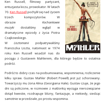
Ken Russell, filmowy partyzant,
entuzjasta kiczu, prowokator. W latach
70.
Ken Russell
pochylił się nad życiem
trzech kompozytorów. W
obrazie
Kochankowie
muzyki
dostaliśmy wgląd w
dramatyczne epizody z życia Piotra
Czajkowskiego.
W
Lisztomanii
podpatrywaliśmy
Franciszka Liszta, natomiast w 1974
roku Ken Russell wsadził nas do
pociągu z Gustavem Mahlerem, dla którego będzie to ostatnia
podróż.
Podróż to dobry czas na podsumowania, wspomnienia, rozliczenie
kilku spraw. Gustav Mahler (Robert Powell) jest już schorowany.
Towarzyszy mu żona Alma (Georgiana Hale). Gustav czuje, że jego
dni są policzone, w rozmowie z małżonką wyciąga nierozwiązane
dotąd kwestie, rozdrapuje blizny, fantazjuje, a niekiedy, siedząc
samotnie w przedziale, po prostu wspomina.