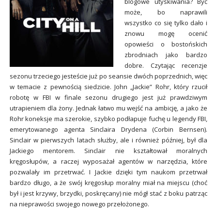
blogowe utyskiwania? Być
może, bo naprawili
wszystko co się tylko dało i
znowu mogę ocenić
opowieści o bostońskich
zbrodniach jako bardzo
dobre. Czytając recenzje
sezonu trzeciego jesteście już po seansie dwóch poprzednich, więc
w temacie z pewnością siedzicie. John „Jackie” Rohr, który rzucił
robotę w FBI w finale sezonu drugiego jest już prawdziwym
utrapieniem dla żony. Jednak łatwo mu wejść na ambicję, a jako że
Rohr koneksje ma szerokie, szybko podłapuje fuchę u legendy FBI,
emerytowanego agenta Sinclaira Drydena (Corbin Bernsen).
Sinclair w pierwszych latach służby, ale i również później, był dla
Jackiego mentorem. Sinclair nie kształtował moralnych
kręgosłupów, a raczej wyposażał agentów w narzędzia, które
pozwalały im przetrwać. I Jackie dzięki tym naukom przetrwał
bardzo długo, a że swój kręgosłup moralny miał na miejscu (choć
był i jest krzywy, brzydki, poskręcany) nie mógł stać z boku patrząc
na nieprawości swojego nowego przełożonego.