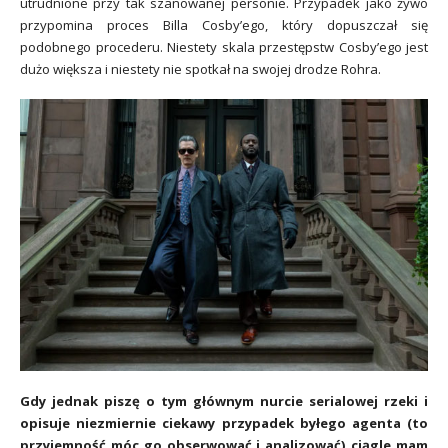
utrudnione przy tak szanowanej personie. Przypadek jako żywo
przypomina proces Billa Cosby’ego, który dopuszczał się
podobnego procederu. Niestety skala przestępstw Cosby’ego jest
dużo większa i niestety nie spotkał na swojej drodze Rohra.
Gdy jednak piszę o tym głównym nurcie serialowej rzeki i
opisuje niezmiernie ciekawy przypadek byłego agenta (to
przyjemność móc go obserwować i analizować) ciągle mam