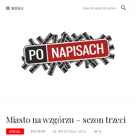
Skip
MENU
to
content
PO NAPISACH – KOMIKS –
KOMIKS – KSIĄŻKA – KINO
KSIĄŻKA – KINO
Miasto na wzgórzu – sezon trzeci
SERIAL
PATRYK
26 WRZEŚNIA 2022
0