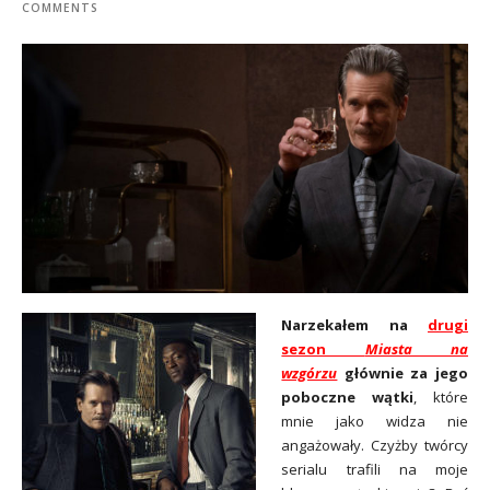
COMMENTS
Narzekałem na
drugi
sezon
Miasta na
wzgórzu
głównie za jego
poboczne wątki
, które
mnie jako widza nie
angażowały. Czyżby twórcy
serialu trafili na moje