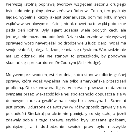
Pierwszą istotną poprawą twórców względem sezonu drugiego
było oddanie palmy pierwszeństwa Rohrowi. To on, ten pyskaty
łajdak, wypełnia każdy akapit scenariusza, pomimo kilku innych
wątków w serialowym mieście. Jednak nawet na te wątki poboczne
pada cień Rohra. Były agent uosabia wiele podłych cech, ale
jednego nie można mu odmówić. Działa skutecznie w imię wyższej
sprawiedliwości nawet jeżeli po drodze wielu ludzi cierpi. Wciąż ma
swoje słabości, ulega żądzom, kłania się używkom. Wprawdzie nie
ma już odznaki, ale nie stanowi to przeszkody, by ponownie
skumać się z prokuratorem DeCourcym (Aldis Hodge).
Motywem przewodnim jest zbrodnia, która stanowi odbicie głośnej
sprawy, która wciąż wypełnia nie tylko amerykańską przestrzeń
publiczną. Oto szanowana figura w mieście, poważana i darzona
sympatią przez większość lokalnej społeczności dopuszcza się w
domowym zaciszu gwałtów na młodych dziewczynach. Schemat
jest prosty. Odurzone dziewczyny (w różny sposób zjawiały się w
posiadłości Sinclaira) po akcie nie pamiętały co się stało, a jeżeli
zdawały sobie z tego sprawę, szybko były uciszane groźbami,
pieniędzmi, a i dochodzenie swoich praw było niezwykle