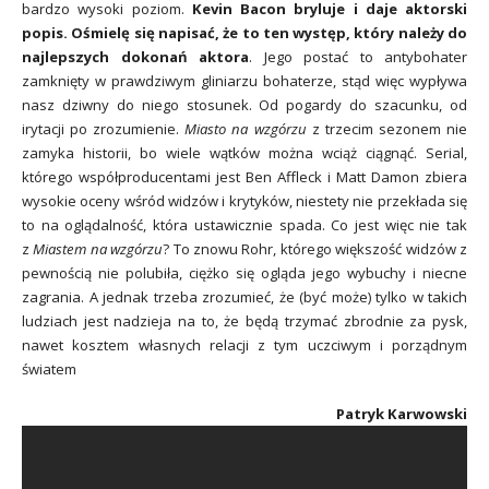
bardzo wysoki poziom.
Kevin Bacon bryluje i daje aktorski
popis. Ośmielę się napisać, że to ten występ, który należy do
najlepszych dokonań aktora
. Jego postać to antybohater
zamknięty w prawdziwym gliniarzu bohaterze, stąd więc wypływa
nasz dziwny do niego stosunek. Od pogardy do szacunku, od
irytacji po zrozumienie.
Miasto na wzgórzu
z trzecim sezonem nie
zamyka historii, bo wiele wątków można wciąż ciągnąć. Serial,
którego współproducentami jest Ben Affleck i Matt Damon zbiera
wysokie oceny wśród widzów i krytyków, niestety nie przekłada się
to na oglądalność, która ustawicznie spada. Co jest więc nie tak
z
Miastem na wzgórzu
? To znowu Rohr, którego większość widzów z
pewnością nie polubiła, ciężko się ogląda jego wybuchy i niecne
zagrania. A jednak trzeba zrozumieć, że (być może) tylko w takich
ludziach jest nadzieja na to, że będą trzymać zbrodnie za pysk,
nawet kosztem własnych relacji z tym uczciwym i porządnym
światem
Patryk Karwowski