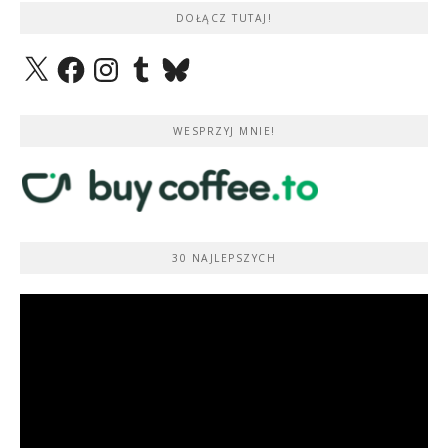
DOŁĄCZ TUTAJ!
X
Facebook
Instagram
Tumblr
Bluesky
WESPRZYJ MNIE!
30 NAJLEPSZYCH
Odtwarzacz
video