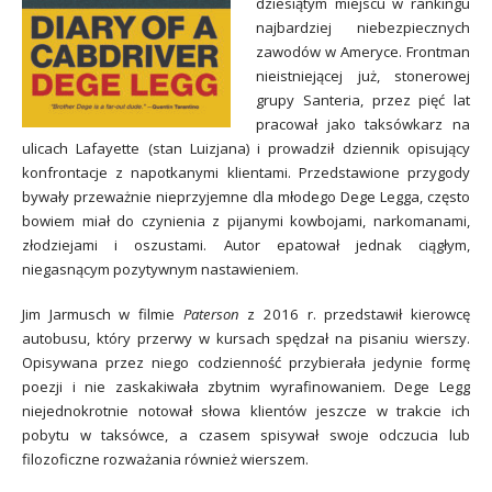
dziesiątym miejscu w rankingu
najbardziej niebezpiecznych
zawodów w Ameryce. Frontman
nieistniejącej już, stonerowej
grupy Santeria, przez pięć lat
pracował jako taksówkarz na
ulicach Lafayette (stan Luizjana) i prowadził dziennik opisujący
konfrontacje z napotkanymi klientami. Przedstawione przygody
bywały przeważnie nieprzyjemne dla młodego Dege Legga, często
bowiem miał do czynienia z pijanymi kowbojami, narkomanami,
złodziejami i oszustami. Autor epatował jednak ciągłym,
niegasnącym pozytywnym nastawieniem.
Jim Jarmusch w filmie
Paterson
z 2016 r. przedstawił kierowcę
autobusu, który przerwy w kursach spędzał na pisaniu wierszy.
Opisywana przez niego codzienność przybierała jedynie formę
poezji i nie zaskakiwała zbytnim wyrafinowaniem. Dege Legg
niejednokrotnie notował słowa klientów jeszcze w trakcie ich
pobytu w taksówce, a czasem spisywał swoje odczucia lub
filozoficzne rozważania również wierszem.