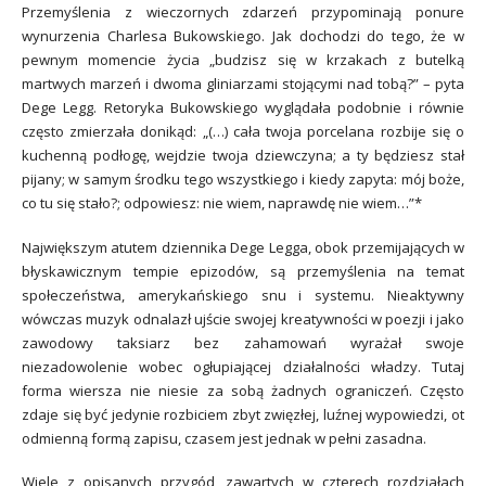
Przemyślenia z wieczornych zdarzeń przypominają ponure
wynurzenia Charlesa Bukowskiego. Jak dochodzi do tego, że w
pewnym momencie życia „budzisz się w krzakach z butelką
martwych marzeń i dwoma gliniarzami stojącymi nad tobą?” – pyta
Dege Legg. Retoryka Bukowskiego wyglądała podobnie i równie
często zmierzała donikąd: „(…) cała twoja porcelana rozbije się o
kuchenną podłogę, wejdzie twoja dziewczyna; a ty będziesz stał
pijany; w samym środku tego wszystkiego i kiedy zapyta: mój boże,
co tu się stało?; odpowiesz: nie wiem, naprawdę nie wiem…”*
Największym atutem dziennika Dege Legga, obok przemijających w
błyskawicznym tempie epizodów, są przemyślenia na temat
społeczeństwa, amerykańskiego snu i systemu. Nieaktywny
wówczas muzyk odnalazł ujście swojej kreatywności w poezji i jako
zawodowy taksiarz bez zahamowań wyrażał swoje
niezadowolenie wobec ogłupiającej działalności władzy. Tutaj
forma wiersza nie niesie za sobą żadnych ograniczeń. Często
zdaje się być jedynie rozbiciem zbyt zwięzłej, luźnej wypowiedzi, ot
odmienną formą zapisu, czasem jest jednak w pełni zasadna.
Wiele z opisanych przygód, zawartych w czterech rozdziałach