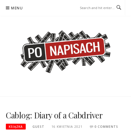
Skip
MENU
to
content
PO NAPISACH – KOMIKS –
KOMIKS – KSIĄŻKA – KINO
KSIĄŻKA – KINO
Cablog: Diary of a Cabdriver
KSIĄŻKA
GUEST
16 KWIETNIA 2021
0 COMMENTS