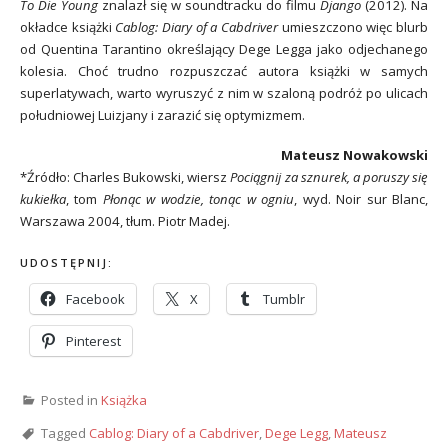
To Die Young
znalazł się w soundtracku do filmu
Django
(2012). Na
okładce książki
Cablog: Diary of a Cabdriver
umieszczono więc blurb
od Quentina Tarantino określający Dege Legga jako odjechanego
kolesia. Choć trudno rozpuszczać autora książki w samych
superlatywach, warto wyruszyć z nim w szaloną podróż po ulicach
południowej Luizjany i zarazić się optymizmem.
Mateusz Nowakowski
*Źródło: Charles Bukowski, wiersz
Pociągnij za sznurek, a poruszy się
kukiełka
, tom
Płonąc w wodzie, tonąc w ogniu
, wyd. Noir sur Blanc,
Warszawa 2004, tłum. Piotr Madej.
UDOSTĘPNIJ:
Facebook
X
Tumblr
Pinterest
Posted in
Książka
Tagged
Cablog: Diary of a Cabdriver
,
Dege Legg
,
Mateusz