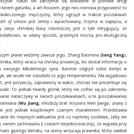
reżyser Yukun Xin zatrzymał się dokładnie w połowie drogi
 kinem gatunku, a art-housem. Jego neo-noirowa przypowieść to
 okaleczonego mężczyzny, który ugrzązł w trakcie poszukiwań
ath of silence
jest zimny i wyrachowany, trzyma w napięciu, a
y zarys chińskiej klasy robotniczej jest o tyle intrygujący, że
dodatkowo, w udany sposób, przemycił mocną pro-ekologiczną
.
szym planie widzimy zawsze jego, Zhang Baomina (
Song Yang
),
órnika, który wraca na chińską prowincję, bo dostał informację o
iu swojego kilkuletniego syna. Baomin odgryzł sobie kiedyś w
zyk, ale wcale nie ostudziło to jego temperamentu. Ma wyjątkowo
nt, jest porywczy, zaprawiony w walce, chociaż nie prezentuje się
zale. To jednak twardy górnik, który nie cofnie się po uderzeniu
owanie natarczywy w swoich poszukiwaniach, a te (poszukiwania)
anniana (
Wu Jiang
, młodszy brat reżysera Wen Jianga, znany z
ie jest jednak książkowym czarnym charakterem. Przedstawia
anie do mięsnych wiktuałów jest co najmniej osobliwe, żeby nie
przy swoim zachowaniu (i czasem niejednoznaczny), że wypada przy
mało gęstego klimatu, na arenę wrzucają prawnika, który uwikłał