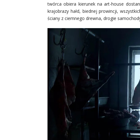
twórca obiera kierunek na art-house dostan
krajobrazy hałd, biednej prowincji, wszystki
ściany z ciemnego drewna, drogie samochody