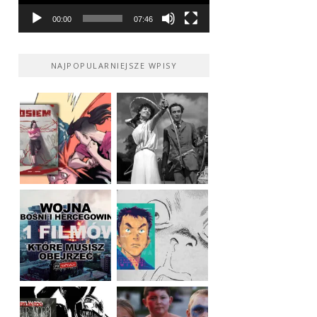
00:00
07:46
NAJPOPULARNIEJSZE WPISY