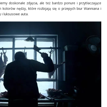
iemy doskonałe zdjęcia, ale też bardzo ponure i przytłaczające
ch kolorów nędzy, które rozbijają się o przepych biur Wanniana i
 i luksusowe auta.