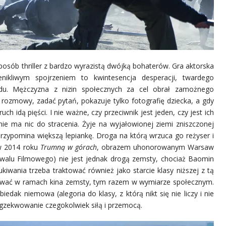
sób thriller z bardzo wyrazistą dwójką bohaterów. Gra aktorska
ikliwym spojrzeniem to kwintesencja desperacji, twardego
odu. Mężczyzna z nizin społecznych za cel obrał zamożnego
ozmowy, zadać pytań, pokazuje tylko fotografię dziecka, a gdy
ch idą pięści. I nie ważne, czy przeciwnik jest jeden, czy jest ich
ie ma nic do stracenia. Żyje na wyjałowionej ziemi zniszczonej
rzypomina większą lepiankę. Droga na którą wrzuca go reżyser i
w 2014 roku
Trumną w górach
, obrazem uhonorowanym Warsaw
iwalu Filmowego) nie jest jednak drogą zemsty, chociaż Baomin
kiwania trzeba traktować również jako starcie klasy niższej z tą
ywać w ramach kina zemsty, tym razem w wymiarze społecznym.
iedak niemowa (alegoria do klasy, z którą nikt się nie liczy i nie
gzekwowanie czegokolwiek siłą i przemocą.