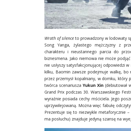
Wrath of silence
to prowadzony w lodowaty spo
Song Yanga, żylastego mężczyzny z przen
charakteru i nieustannego parcia do prz
biznesmena. Jako niemowa nie może podjąć r
nie usłyszy satysfakcjonującej odpowiedzi w ru
kilku, Baomin zawsze podejmuje walkę, bo n
przez przemysł kopalniany, w domku, który p
twórca scenariusza
Yukun Xin
(debiutował 
Grand Prix podczas 30. Warszawskiego Fest
wyraźnie posiada cechy mściciela. Jego poszu
uprzywilejowaną. Można więc fabułę odczyt
Prezentuje się to niezwykle metaforycznie – b
ma posłuchu) znajduje jedyną szansę na wye