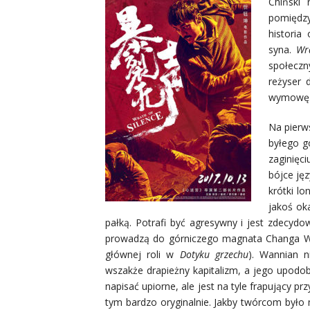
Chiński 
pomiędzy
historia
syna.
Wr
społeczn
reżyser 
wymowę
Na pierw
byłego g
zaginięc
bójce ję
krótki lo
jakoś oka
pałką. Potrafi być agresywny i jest zdecyd
prowadzą do górniczego magnata Changa W
głównej roli w
Dotyku grzechu
). Wannian n
wszakże drapieżny kapitalizm, a jego upodob
napisać upiorne, ale jest na tyle frapujący 
tym bardzo oryginalnie. Jakby twórcom było 