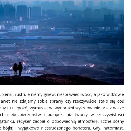
pieniu, ilustruje niemy gniew, niesprawiedliwość, a jako widzowie
awet nie zdajemy sobie sprawy czy rzeczywiście stało się coś
zony tu niepokój wymusza na wyobraźni wykreowanie przez nasze
h niebezpieczeństw i pułapek, niż twórcy w rzeczywistości
 gatunku, reżyser zadbał o odpowiednią atmosferę, liczne sceny
zne bójki) i wyjątkowo niestrudzonego bohatera. Gdy, natomiast,