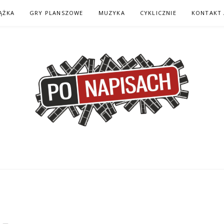
ĄŻKA
GRY PLANSZOWE
MUZYKA
CYKLICZNIE
KONTAKT 
H – KOMIKS – KSI