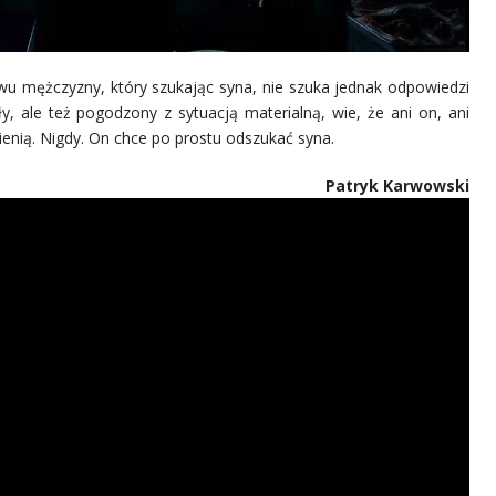
wu mężczyzny, który szukając syna, nie szuka jednak odpowiedzi
kły, ale też pogodzony z sytuacją materialną, wie, że ani on, ani
enią. Nigdy. On chce po prostu odszukać syna.
Patryk Karwowski