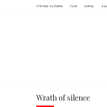
Skip
STRONA GŁÓWNA
FILM
SERIAL
KSI
to
content
PO NAPISAC
KOMIKS – KSIĄŻKA – KINO
Wrath of silence