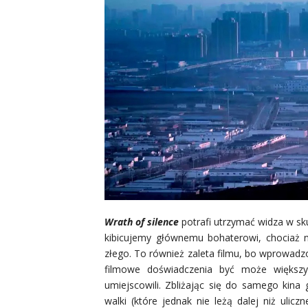
Wrath of silence
potrafi utrzymać widza w sku
kibicujemy głównemu bohaterowi, chociaż n
złego. To również zaleta filmu, bo wprowad
filmowe doświadczenia być może większyc
umiejscowili. Zbliżając się do samego kina
walki (które jednak nie leżą dalej niż ulic