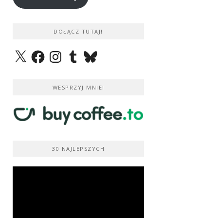
DOŁĄCZ TUTAJ!
X
Facebook
Instagram
Tumblr
Bluesky
WESPRZYJ MNIE!
30 NAJLEPSZYCH
Odtwarzacz
video