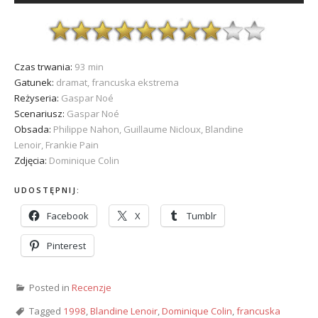
Czas trwania:
93 min
Gatunek:
dramat, francuska ekstrema
Reżyseria:
Gaspar Noé
Scenariusz:
Gaspar Noé
Obsada:
Philippe Nahon, Guillaume Nicloux, Blandine
Lenoir, Frankie Pain
Zdjęcia:
Dominique Colin
UDOSTĘPNIJ:
Facebook
X
Tumblr
Pinterest
Posted in
Recenzje
Tagged
1998
,
Blandine Lenoir
,
Dominique Colin
,
francuska