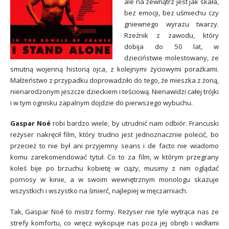
ale na zewnątrz jest jak skała,
bez emocji, bez uśmiechu czy
gniewnego wyrazu twarzy.
Rzeźnik z zawodu, który
dobija do 50 lat, w
dzieciństwie molestowany, ze
smutną wojenną historią ojca, z kolejnymi życiowymi porażkami.
Małżeństwo z przypadku doprowadziło do tego, że mieszka z żoną,
nienarodzonym jeszcze dzieckiem i teściową. Nienawidzi całej trójki
i w tym ognisku zapalnym dojdzie do pierwszego wybuchu.
Gaspar Noé
robi bardzo wiele, b
y utrudnić nam odbiór. Francuski
reżyser nakręcił film, który trudno jest jednoznacznie polecić, bo
przecież to nie był ani przyjemny seans i de facto nie wiadomo
komu zarekomendować tytuł. Co to za film, w którym przegrany
koleś bije po brzuchu kobietę w ciąży, musimy z nim oglądać
pornosy w kinie, a w swoim wewnętrzn
ym monologu skazuje
wszystkich i wszystko na śmierć, najlepiej w męczarniach.
Tak, Gaspar Noé to mistrz formy. Reżyser nie tyle wytrąca nas ze
strefy komfortu, co wręcz wykopuje nas poza jej obręb i widłami