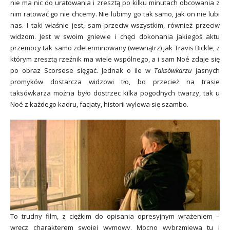
nie ma nic do uratowania i zresztą po kilku minutach obcowania z
nim ratować go nie chcemy. Nie lubimy go tak samo, jak on nie lubi
nas. I taki właśnie jest, sam przeciw wszystkim, również przeciw
widzom. Jest w swoim gniewie i chęci dokonania jakiegoś aktu
przemocy tak samo zdeterminowany (wewnątrz) jak Travis Bickle, z
którym zresztą rzeźnik ma wiele wspólnego, a i sam Noé zdaje się
po obraz Scorsese sięgać. Jednak o ile w
Taksówkarzu
jasnych
promyków dostarcza widzowi tło, bo przecież na trasie
taksówkarza można było dostrzec kilka pogodnych twarzy, tak u
Noé z każdego kadru, facjaty, historii wylewa się szambo.
To trudny film, z ciężkim do opisania opresyjnym wrażeniem –
wręcz charakterem swojej wymowy. Mocno wybrzmiewa tu i