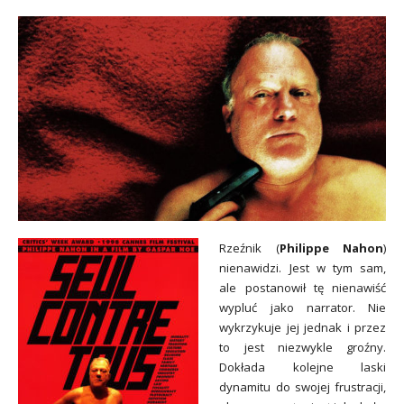
Rzeźnik (
Philippe Nahon
)
nienawidzi. Jest w tym sam,
ale postanowił tę nienawiść
wypluć jako narrator. Nie
wykrzykuje jej jednak i przez
to jest niezwykle groźny.
Dokłada kolejne laski
dynamitu do swojej frustracji,