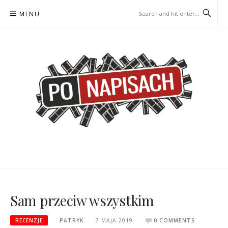
Skip
MENU
to
content
PO NAPISACH – KOMIKS –
KOMIKS – KSIĄŻKA – KINO
KSIĄŻKA – KINO
Sam przeciw wszystkim
RECENZJE
PATRYK
7 MAJA 2019
0 COMMENTS