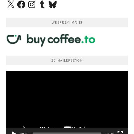
X
Facebook
Instagram
Tumblr
Bluesky
WESPRZYJ MNIE!
30 NAJLEPSZYCH
Odtwarzacz
video