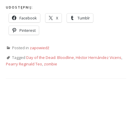
UDOSTĘPNIJ:
Facebook
X
Tumblr
Pinterest
Posted in
zapowiedź
Tagged
Day of the Dead: Bloodline
,
Hèctor Hernández Vicens
,
Pearry Reginald Teo
,
zombie