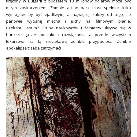
kręcony w Bułgarii z budżetem 10 milionów dolarów może być
miłym zaskoczeniem. Zombie action pack musi spełniać kilka
wymogów, by być zjadliwym, a najwięcej zależy od tego, ile
panowie wycisną mięcha i juchy na filmowym planie.
Czekam. Fabuła? Grupa naukowców i żołnierzy ukrywa się w
bunkrze, gdzie poszukują rozwiązania, a przede wszystkim
lekarstwa na tą nieciekawą zombie przypadłość. Zombie
apokalipsę trzeba zatrzymać!