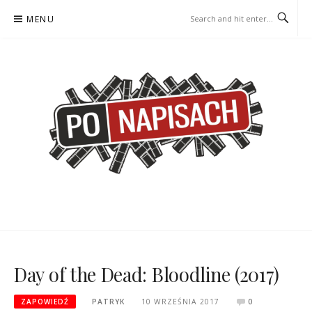
Skip
MENU
to
content
PO NAPISACH – KOMIKS –
KOMIKS – KSIĄŻKA – KINO
KSIĄŻKA – KINO
Day of the Dead: Bloodline (2017)
ZAPOWIEDŹ
PATRYK
10 WRZEŚNIA 2017
0