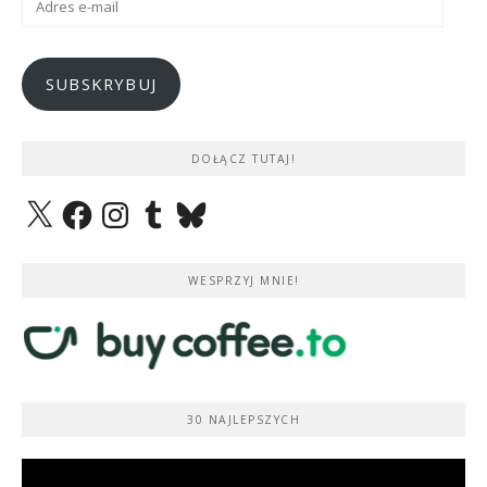
e-
mail
SUBSKRYBUJ
DOŁĄCZ TUTAJ!
X
Facebook
Instagram
Tumblr
Bluesky
WESPRZYJ MNIE!
30 NAJLEPSZYCH
Odtwarzacz