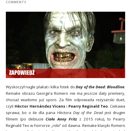
COMMENTS
Wyskoczył nagle plakat i kilka fotek do
Day of the Dead: Bloodline
.
Remake obrazu George’a Romero nie ma jeszcze daty premiery,
chociaż wiadomo już sporo. Za film odpowiada reżyserski duet,
czyli
Hèctor Hernández Vicens
i
Pearry Reginald Teo
. Ciekawa
sprawa, bo o ile dla pana Hèctora
Day of the Dead
jest drugim
filmem (po debiucie
Ciało Anny Fritz
z 2015 roku), to Pearry
Reginald Teo w horrorze „robi” od dawna. Remake klasyki Romero