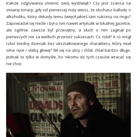
trakcie odgrywania zmienić swój wydźwięk? Czy jest szansa na
zmianę tonacji, gdy od pierwszej nuty wiesz, że słuchasz ballady o
alkoholiku, który dekady temu święcił jakieś tam sukcesy na ringu?
Zapowiadał się nieźle i był o nim nawet artykulik w lokalnej gazetce,
ale ogólnie zawsze był przeciętny, a słuch o nim zaginął po
pierwszych nie za wielkich przecież sukcesach. Co robił? A co mógł
robić biedny dzieciak bez ukształtowanego charakteru, który miał
silne ręce i słabą głowę? Bił się na ulicy i chlał, chlał bardzo długo.
Jednak to tylko w domyśle, bo nikomu do tych czasów wracać się
nie chce.