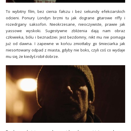
To wybitny film, bez cienia fałszu i bez sekundy efekciarskich
odcieni. Ponury Londyn brzmi tu jak dograne gitarowe riffy i
rozedrgany saksofon. Nieokrzesane, nieoczywiste, prawie jak
yassowe wyskoki. Sugestywne zbliżenia dają nam obraz
człowieka, bólu i beznadziei. Jest bezdomny, nikt mu nie pomaga
już od dawna. I zapewne w końcu zmiotłaby go śmieciarka jak
niesortowany odpad z miasta, gdyby nie boks, czyli coś co wydaje
mu się, że kiedyś robił dobrze.