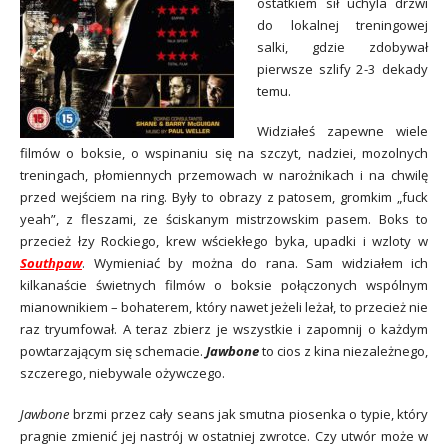
ostatkiem sił uchyla drzwi
do lokalnej treningowej
salki, gdzie zdobywał
pierwsze szlify 2-3 dekady
temu.
Widziałeś zapewne wiele
filmów o boksie, o wspinaniu się na szczyt, nadziei, mozolnych
treningach, płomiennych przemowach w narożnikach i na chwilę
przed wejściem na ring. Były to obrazy z patosem, gromkim „fuck
yeah”, z fleszami, ze ściskanym mistrzowskim pasem. Boks to
przecież łzy Rockiego, krew wściekłego byka, upadki i wzloty w
Southpaw
. Wymieniać by można do rana. Sam widziałem ich
kilkanaście świetnych filmów o boksie połączonych wspólnym
mianownikiem – bohaterem, który nawet jeżeli leżał, to przecież nie
raz tryumfował. A teraz zbierz je wszystkie i zapomnij o każdym
powtarzającym się schemacie.
Jawbone
to cios z kina niezależnego,
szczerego, niebywale ożywczego.
Jawbone
brzmi przez cały seans jak smutna piosenka o typie, który
pragnie zmienić jej nastrój w ostatniej zwrotce. Czy utwór może w