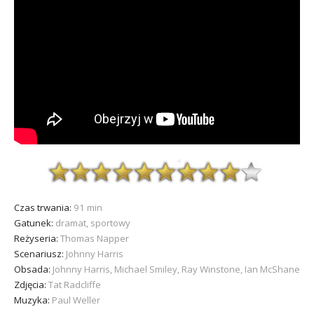
Czas trwania:
91 min
Gatunek:
dramat, sportowy
Reżyseria:
Thomas Napper
Scenariusz:
Johnny Harris
Obsada:
Johnny Harris, Michael Smiley, Ray Winstone, Ian McShane
Zdjęcia:
Tat Radcliffe
Muzyka:
Paul Weller