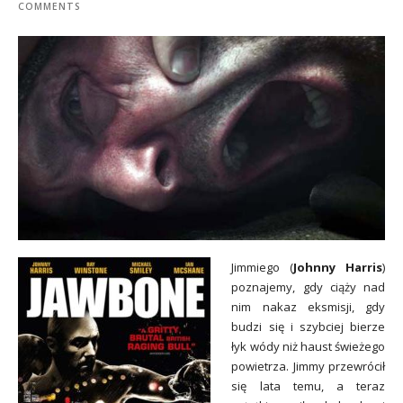
COMMENTS
Jimmiego (
Johnny Harris
)
poznajemy, gdy ciąży nad
nim nakaz eksmisji, gdy
budzi się i szybciej bierze
łyk wódy niż haust świeżego
powietrza. Jimmy przewrócił
się lata temu, a teraz