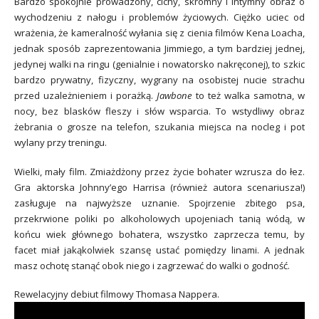
Bardzo spokojnie prowadzony, cichy, skromny i intymny obraz o
wychodzeniu z nałogu i problemów życiowych. Ciężko uciec od
wrażenia, że kameralność wyłania się z cienia filmów Kena Loacha,
jednak sposób zaprezentowania Jimmiego, a tym bardziej jednej,
jedynej walki na ringu (genialnie i nowatorsko nakręconej), to szkic
bardzo prywatny, fizyczny, wygrany na osobistej nucie strachu
przed uzależnieniem i porażką.
Jawbone
to też walka samotna, w
nocy, bez blasków fleszy i słów wsparcia. To wstydliwy obraz
żebrania o grosze na telefon, szukania miejsca na nocleg i pot
wylany przy treningu.
Wielki, mały film. Zmiażdżony przez życie bohater wzrusza do łez.
Gra aktorska Johnny’ego Harrisa (również autora scenariusza!)
zasługuje na najwyższe uznanie. Spojrzenie zbitego psa,
przekrwione poliki po alkoholowych upojeniach tanią wódą, w
końcu wiek głównego bohatera, wszystko zaprzecza temu, by
facet miał jakąkolwiek szansę ustać pomiędzy linami. A jednak
masz ochotę stanąć obok niego i zagrzewać do walki o godność.
Rewelacyjny debiut filmowy Thomasa Nappera.