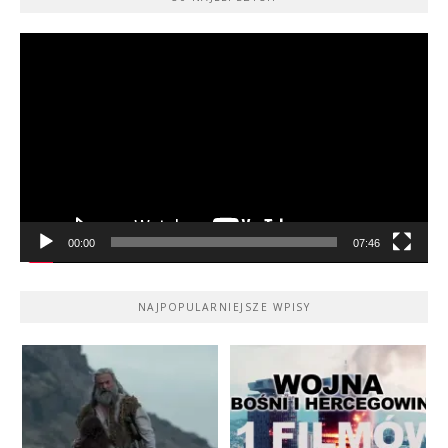
Odtwarzacz
video
00:00
07:46
NAJPOPULARNIEJSZE WPISY