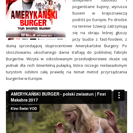
umięśnieni futboliści i
pogardzane kujony, wyrusza
busem w krajoznawczą
podróż po Europie. Po drodze
na terenie Szwecji zatrzymują
się na skraju leśnej głuszy
przy budce z fast-foodem, z
dumą sprzedającej stuprocentowe Amerykańskie Burgery. Po
skosztowaniu ukochanego dania trafiają do pobliskiej Fabryki
Burgerów. Wizyta w odizolowanym przedsiębiorstwie okaże się
jednak dla nich śmiertelną pułapką, która niczego nieświadomym
turystom odsłoni całą prawdę na temat metod przyrządzania
burgerów w Europie.