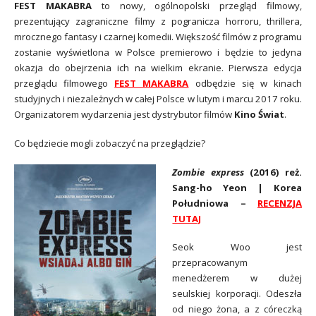
FEST MAKABRA
to nowy, ogólnopolski przegląd filmowy,
prezentujący zagraniczne filmy z pogranicza horroru, thrillera,
mrocznego fantasy i czarnej komedii. Większość filmów z programu
zostanie wyświetlona w Polsce premierowo i będzie to jedyna
okazja do obejrzenia ich na wielkim ekranie. Pierwsza edycja
przeglądu filmowego
FEST MAKABRA
odbędzie się w kinach
studyjnych i niezależnych w całej Polsce w lutym i marcu 2017 roku.
Organizatorem wydarzenia jest dystrybutor filmów
Kino Świat
.
Co będziecie mogli zobaczyć na przeglądzie?
Zombie express
(2016) reż.
Sang-ho Yeon | Korea
Południowa –
RECENZJA
TUTAJ
Seok Woo jest
przepracowanym
menedżerem w dużej
seulskiej korporacji. Odeszła
od niego żona, a z córeczką