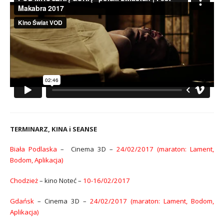
TERMINARZ, KINA i SEANSE
Biała Podlaska
– Cinema 3D –
24/02/2017 (maraton: Lament,
Bodom, Aplikacja)
Chodzież
– kino Noteć –
10-16/02/2017
Gdańsk
– Cinema 3D –
24/02/2017 (maraton: Lament, Bodom,
Aplikacja)