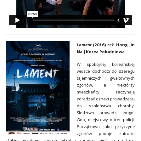
Lament
(2016) reż. Hong-jin
Na |Korea Południowa
W spokojnej koreańskiej
wiosce dochodzi do szeregu
tajemniczych i gwałtownych
zgonów, a niektórzy
mieszkańcy zaczynają
zdradzać oznaki prowadzącej
do szaleństwa choroby.
Śledztwo prowadzi Jongo-
Goo, miejscowy oficer policji.
Początkowo jako przyczynę
zgonów podaje zatrucie
dzikimi grzybami, jednak wkrótce zaczyna mieć co do tego