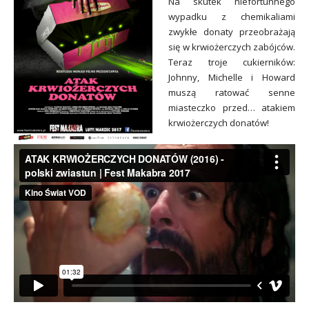
Na skutek niefortunnego
wypadku z chemikaliami
zwykłe donaty przeobrażają
się w krwiożerczych zabójców.
Teraz troje cukierników:
Johnny, Michelle i Howard
muszą ratować senne
miasteczko przed… atakiem
krwiożerczych donatów!