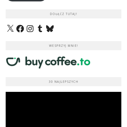
DOŁĄCZ TUTAJ!
X
Facebook
Instagram
Tumblr
Bluesky
WESPRZYJ MNIE!
30 NAJLEPSZYCH
Odtwarzacz
video