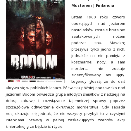
Mustonen | Finlandia
Latem 1960 roku czworo
obozujących nad jeziorem
nastolatków zostaje brutalnie
zaatakowanych nożem
podczas snu. Masakrę
przeżywa tylko jedno z nich,
jednakże nic nie pamięta z
koszmarnej nocy, a sam
morderca nie zostaje
zidentyfikowany ani ujęty.
Legendy głoszą, że do dziś
ukrywa się w pobliskich lasach. Pół wieku później obozowisko nad
jeziorem Bodom odwiedza grupa młodych śmiałków z nadzieją na
dobrą zabawę i rozwiązanie tajemniczej sprawy poprzez
szczegółowe odtworzenie okrutnego morderstwa. Gdy zapada
noc, okazuje się jednak, że nie wszyscy przybyli tu z czystymi
intencjami. Stawką w pełnej zaskakujących zwrotów akcji
śmiertelnej grze będzie ich życie.