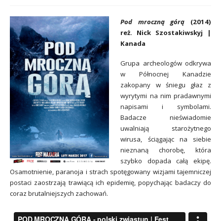
Pod mroczną górą
(2014)
reż. Nick Szostakiwskyj |
Kanada
Grupa archeologów odkrywa
w Północnej Kanadzie
zakopany w śniegu głaz z
wyrytymi na nim pradawnymi
napisami i symbolami.
Badacze nieświadomie
uwalniają starożytnego
wirusa, ściągając na siebie
nieznaną chorobę, która
szybko dopada całą ekipę.
Osamotnienie, paranoja i strach spotęgowany wizjami tajemniczej
postaci zaostrzają trawiącą ich epidemię, popychając badaczy do
coraz brutalniejszych zachowań.