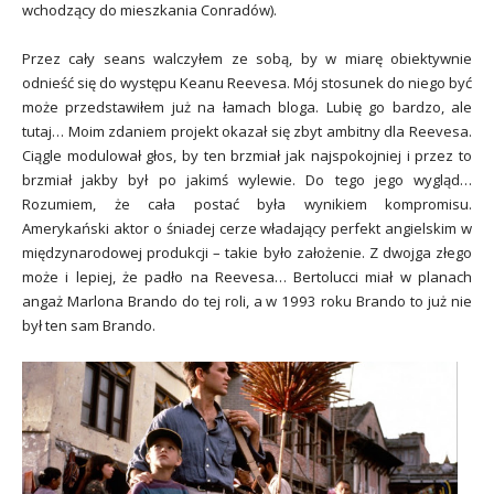
wchodzący do mieszkania Conradów).
Przez cały seans walczyłem ze sobą, by w miarę obiektywnie
odnieść się do występu Keanu Reevesa. Mój stosunek do niego być
może przedstawiłem już na łamach bloga. Lubię go bardzo, ale
tutaj… Moim zdaniem projekt okazał się zbyt ambitny dla Reevesa.
Ciągle modulował głos, by ten brzmiał jak najspokojniej i przez to
brzmiał jakby był po jakimś wylewie. Do tego jego wygląd…
Rozumiem, że cała postać była wynikiem kompromisu.
Amerykański aktor o śniadej cerze władający perfekt angielskim w
międzynarodowej produkcji – takie było założenie. Z dwojga złego
może i lepiej, że padło na Reevesa… Bertolucci miał w planach
angaż Marlona Brando do tej roli, a w 1993 roku Brando to już nie
był ten sam Brando.