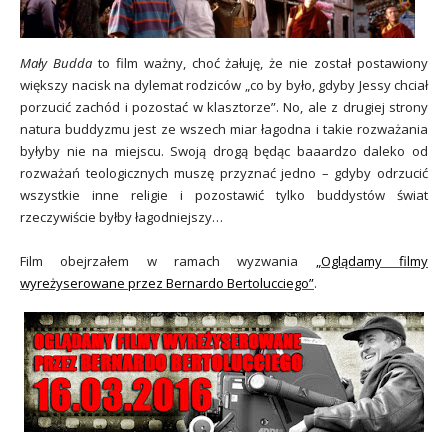
Mały Budda
to film ważny, choć żałuję, że nie został postawiony
większy nacisk na dylemat rodziców „co by było, gdyby Jessy chciał
porzucić zachód i pozostać w klasztorze”. No, ale z drugiej strony
natura buddyzmu jest ze wszech miar łagodna i takie rozważania
byłyby nie na miejscu. Swoją drogą będąc baaardzo daleko od
rozważań teologicznych muszę przyznać jedno – gdyby odrzucić
wszystkie inne religie i pozostawić tylko buddystów świat
rzeczywiście byłby łagodniejszy…
Film obejrzałem w ramach wyzwania
„Oglądamy filmy
wyreżyserowane przez Bernardo Bertolucciego”
.