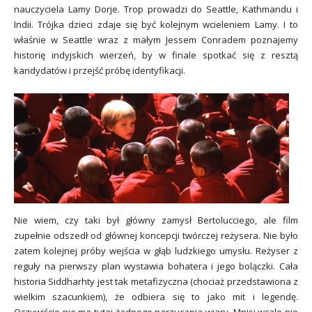
nauczyciela Lamy Dorje. Trop prowadzi do Seattle, Kathmandu i
Indii.
Trójka dzieci zdaje się być kolejnym wcieleniem Lamy. I
to
właśnie w Seattle wraz z małym Jessem Conradem poznajemy
historię indyjskich wierzeń, by w finale spotkać się z resztą
kandydatów i przejść próbę identyfikacji.
Nie wiem, czy taki był główny zamysł Bertolucciego, ale film
zupełnie odszedł od głównej koncepcji twórczej reżysera. Nie było
zatem kolejnej próby wejścia w głąb ludzkiego umysłu. Reżyser z
reguły na pierwszy plan wystawia bohatera i jego bolączki. Cała
historia Siddharhty jest tak metafizyczna (chociaż przedstawiona z
wielkim szacunkiem), że odbiera się to jako mit i legendę.