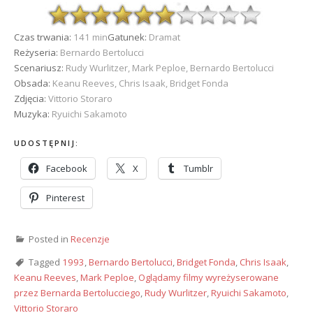
Czas trwania:
141 min
Gatunek:
Dramat
Reżyseria:
Bernardo Bertolucci
Scenariusz:
Rudy Wurlitzer, Mark Peploe, Bernardo Bertolucci
Obsada:
Keanu Reeves, Chris Isaak, Bridget Fonda
Zdjęcia:
Vittorio Storaro
Muzyka:
Ryuichi Sakamoto
UDOSTĘPNIJ:
Facebook
X
Tumblr
Pinterest
Posted in
Recenzje
Tagged
1993
,
Bernardo Bertolucci
,
Bridget Fonda
,
Chris Isaak
,
Keanu Reeves
,
Mark Peploe
,
Oglądamy filmy wyreżyserowane
przez Bernarda Bertolucciego
,
Rudy Wurlitzer
,
Ryuichi Sakamoto
,
Vittorio Storaro