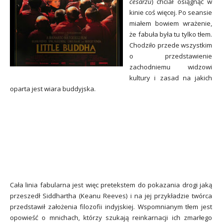
cesarzu
) chciał osiągnąć w
kinie coś więcej. Po seansie
miałem bowiem wrażenie,
że fabuła była tu tylko tłem.
Chodziło przede wszystkim
o przedstawienie
zachodniemu widzowi
kultury i zasad na jakich
oparta jest wiara buddyjska.
Cała linia fabularna jest więc pretekstem do pokazania drogi jaką
przeszedł Siddhartha (Keanu Reeves) i na jej przykładzie twórca
przedstawił założenia filozofii
indyjskiej.
Wspomnianym tłem jest
opowieść o mnichach, którzy szukają reinkarnacji ich zmarłego