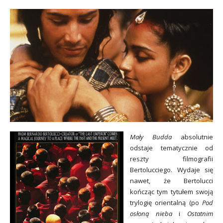
Mały Budda
absolutnie
odstaje tematycznie od
reszty filmografii
Bertolucciego. Wydaje się
nawet, że Bertolucci
kończąc tym tytułem swoją
trylogię orientalną (po
Pod
osłoną nieba
i
Ostatnim