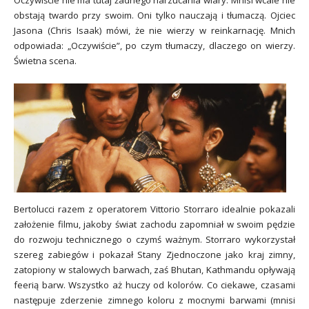
Oczywiście nie ma tutaj żadnego narzucania wiary. Mnisi wcale nie
obstają twardo przy swoim. Oni tylko nauczają i tłumaczą. Ojciec
Jasona (Chris Isaak) mówi, że nie wierzy w reinkarnację. Mnich
odpowiada: „Oczywiście”, po czym tłumaczy, dlaczego on wierzy.
Świetna scena.
Bertolucci razem z operatorem Vittorio Storraro idealnie pokazali
założenie filmu, jakoby świat zachodu zapomniał w swoim pędzie
do rozwoju technicznego o czymś ważnym. Storraro wykorzystał
szereg zabiegów i pokazał Stany Zjednoczone jako kraj zimny,
zatopiony w stalowych barwach, zaś Bhutan
,
Kathmandu opływają
feerią barw. Wszystko aż huczy od kolorów. Co ciekawe, czasami
następuje zderzenie zimnego koloru z mocnymi barwami (mnisi