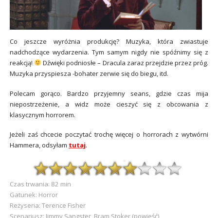
Co jeszcze wyróżnia produkcję? Muzyka, która zwiastuje
nadchodzące wydarzenia. Tym samym nigdy nie spóźnimy się z
reakcją!
Dźwięki podniosłe – Dracula zaraz przejdzie przez próg.
Muzyka przyspiesza -bohater zerwie się do biegu, itd.
Polecam gorąco. Bardzo przyjemny seans, gdzie czas mija
niepostrzeżenie, a widz może cieszyć się z obcowania z
klasycznym horrorem.
Jeżeli zaś chcecie poczytać trochę więcej o horrorach z wytwórni
Hammera, odsyłam
tutaj
.
Czas trwania: 82 min
Gatunek: Horror
Reżyseria: Terence Fisher
Scenariusz: Jimmy Sangster, Bram Stoker (powieść)