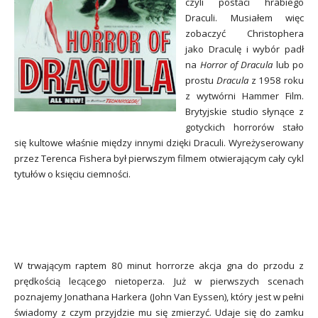
czyli postaci hrabiego
Draculi. Musiałem więc
zobaczyć Christophera
jako Draculę i wybór padł
na
Horror of Dracula
lub po
prostu
Dracula
z 1958 roku
z wytwórni Hammer Film.
Brytyjskie studio słynące z
gotyckich horrorów stało
się kultowe właśnie między innymi dzięki Draculi. Wyreżyserowany
przez Terenca Fishera był pierwszym filmem otwierającym cały cykl
tytułów o księciu ciemności.
W trwającym raptem 80 minut horrorze akcja gna do przodu z
prędkością lecącego nietoperza. Już w pierwszych scenach
poznajemy Jonathana Harkera (John Van Eyssen), który jest w pełni
świadomy z czym przyjdzie mu się zmierzyć. Udaje się do zamku