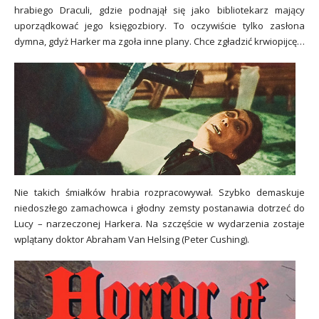
hrabiego Draculi, gdzie podnajął się jako bibliotekarz mający
uporządkować jego księgozbiory. To oczywiście tylko zasłona
dymna, gdyż Harker ma zgoła inne plany. Chce zgładzić krwiopijcę…
Nie takich śmiałków hrabia rozpracowywał. Szybko demaskuje
niedoszłego zamachowca i głodny zemsty postanawia dotrzeć do
Lucy – narzeczonej Harkera. Na szczęście w wydarzenia zostaje
wplątany doktor Abraham Van Helsing (Peter Cushing).