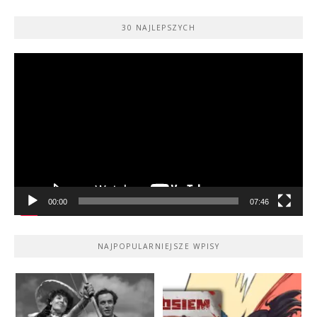
30 NAJLEPSZYCH
Odtwarzacz
video
00:00
07:46
NAJPOPULARNIEJSZE WPISY