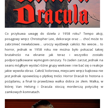
Co przykuwa uwagę do dzieła z 1958 roku? Tempo akcji,
posągowy
wręcz Christopher Lee, dekoracje oraz … choć może to
zabrzmieć niewłaściwie… uroczy wydźwięk całości. No wiecie… to
horror, jednak w 1958 roku nie można było pokazać takiej
brutalności na ekranie jak teraz i wszystko zostało
podporządkowane wymogom cenzury. To żaden zarzut, jednak na
seans mógłbym wysłać różne grupy wiekowe i nie bać się o reakcje
jakie wywoła obraz. Całość kolorowa, miejscami wręcz bajkowa nie
jest jednak opowieścią o płytkiej treści. Horror Draculi to historia o
pożądaniu, a finał to prawdziwa walka dobra ze złem. Walka, w
której Van Helsing i Dracula stoczą morderczą potyczkę w
zamkowych komnatach.