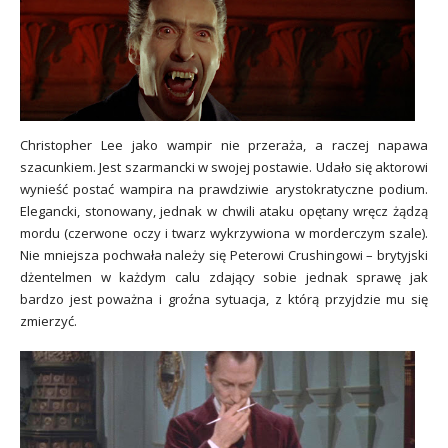
Christopher Lee jako wampir nie przeraża, a raczej napawa
szacunkiem. Jest szarmancki w swojej postawie. Udało się aktorowi
wynieść postać wampira na prawdziwie arystokratyczne podium.
Elegancki, stonowany, jednak w chwili ataku opętany wręcz żądzą
mordu (czerwone oczy i twarz wykrzywiona w morderczym szale).
Nie mniejsza pochwała należy się Peterowi Crushingowi – brytyjski
dżentelmen w każdym calu zdający sobie jednak sprawę jak
bardzo jest poważna i groźna sytuacja, z którą przyjdzie mu się
zmierzyć.