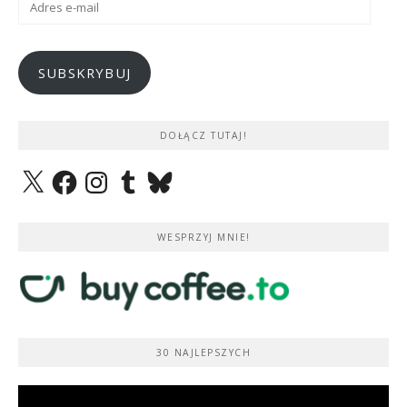
e-
mail
SUBSKRYBUJ
DOŁĄCZ TUTAJ!
X
Facebook
Instagram
Tumblr
Bluesky
WESPRZYJ MNIE!
30 NAJLEPSZYCH
Odtwarzacz